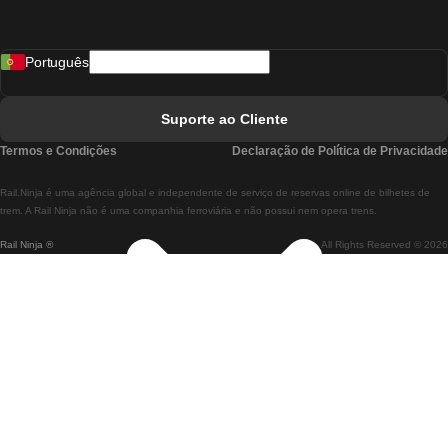
Comboios De Madrid A Lisboa
Português
Comboios De Lisboa A Faro
Comboios De Faro A Lisboa
Suporte ao Cliente
Comboios De Lisboa A Coimbra
Termos e Condições
Declaração de Política de Privacidade
Comboios De Coimbra A Lisboa
Rail.Ninja é uma agência global e independente de serviço de reservas online de bilhetes de
Comboios De Lisboa A Braga
trem. A Rail Ninja não é uma companhia ferroviária e não possui nem opera trens.
Rail Ninja ®
All Rights Reserved © 2026
Comboios De Braga A Lisboa
Comboios De Porto A Coimbra
Comboios De Coimbra A Porto
Comboios De Barcelona A Madrid
Comboios De Madrid A Barcelona
Comboios De Barcelona A Valência