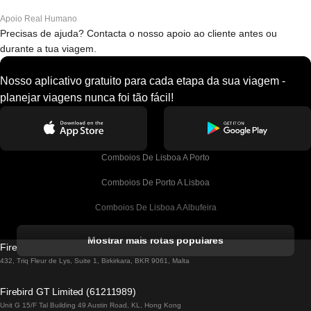
Apoio Real Humano
Precisas de ajuda? Contacta o nosso apoio ao cliente antes ou
durante a tua viagem.
Nosso aplicativo gratuito para cada etapa da sua viagem -
planejar viagens nunca foi tão fácil!
Comboios De Lisboa A Porto
Comboios De Porto A Lisboa
Comboios De Lisboa A Albufeira
Comboios De Albufeira A Lisboa
Mostrar mais rotas populares
Firebird GT Limited (OC 1451)
Comboios De Lisboa A Lagos
432, Triq Fleur de Lys, Suite 1, Birkirkara, BKR 9061, Malta
Comboios De Lagos A Lisboa
Firebird GT Limited (61211989)
Unit G 15/F Tal Building 49 Austin Road, KL, Hong Kong
Comboios De Lisboa A Madrid