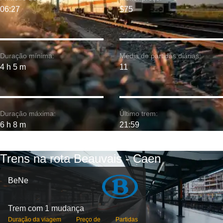
06:27
$75
Duração mínima:
Média de partidas diárias:
4 h 5 m
11
Duração máxima:
Último trem:
6 h 8 m
21:59
Trens na rota Beauvais - Caen
BeNe
Trem com 1 mudança
Duração da viagem
Preço de
Partidas