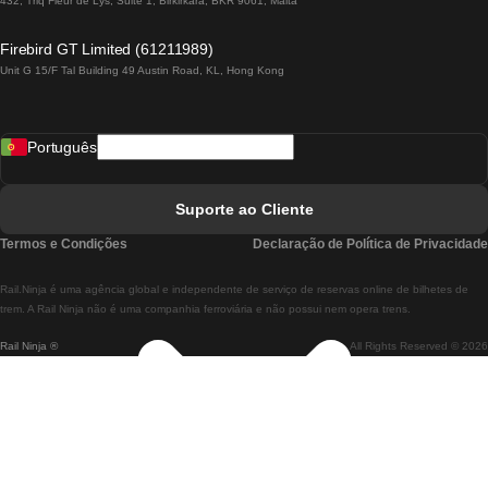
432, Triq Fleur de Lys, Suite 1, Birkirkara, BKR 9061, Malta
Comboios De Lagos A Lisboa
Firebird GT Limited (61211989)
Unit G 15/F Tal Building 49 Austin Road, KL, Hong Kong
Comboios De Lisboa A Madrid
Comboios De Madrid A Lisboa
Português
Comboios De Lisboa A Faro
Comboios De Faro A Lisboa
Suporte ao Cliente
Comboios De Lisboa A Coimbra
Termos e Condições
Declaração de Política de Privacidade
Comboios De Coimbra A Lisboa
Rail.Ninja é uma agência global e independente de serviço de reservas online de bilhetes de
Comboios De Lisboa A Braga
trem. A Rail Ninja não é uma companhia ferroviária e não possui nem opera trens.
Rail Ninja ®
All Rights Reserved © 2026
Comboios De Braga A Lisboa
Comboios De Porto A Coimbra
Comboios De Coimbra A Porto
Comboios De Barcelona A Madrid