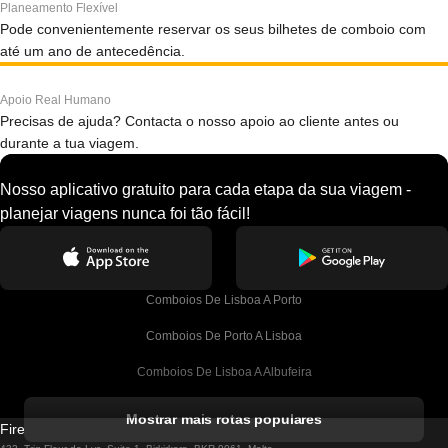
Planeamento Flexível
Pode convenientemente reservar os seus bilhetes de comboio com
até um ano de antecedência.
Apoio Real Humano
Precisas de ajuda? Contacta o nosso apoio ao cliente antes ou
durante a tua viagem.
Nosso aplicativo gratuito para cada etapa da sua viagem -
planejar viagens nunca foi tão fácil!
Comboios De Lisboa A Porto
Comboios De Porto A Lisboa
Comboios De Lisboa A Albufeira
Comboios De Albufeira A Lisboa
Mostrar mais rotas populares
Firebird GT Limited (OC 1451)
Comboios De Lisboa A Lagos