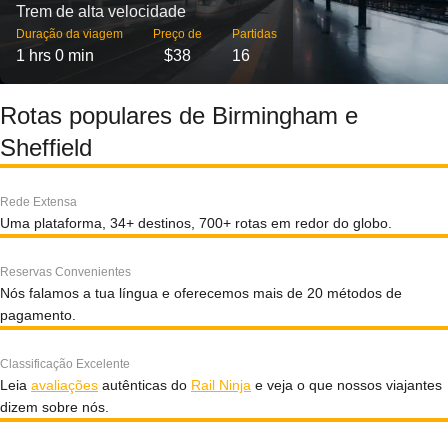
Trem de alta velocidade
Duração da viagem
Preço de
Partidas
1 hrs 0 min
$38
16
Rotas populares de Birmingham e
Sheffield
Rede Extensa
Uma plataforma, 34+ destinos, 700+ rotas em redor do globo.
Reservas Convenientes
Nós falamos a tua língua e oferecemos mais de 20 métodos de
pagamento.
Classificação Excelente
Leia
avaliações
autênticas do
Rail Ninja
e veja o que nossos viajantes
dizem sobre nós.