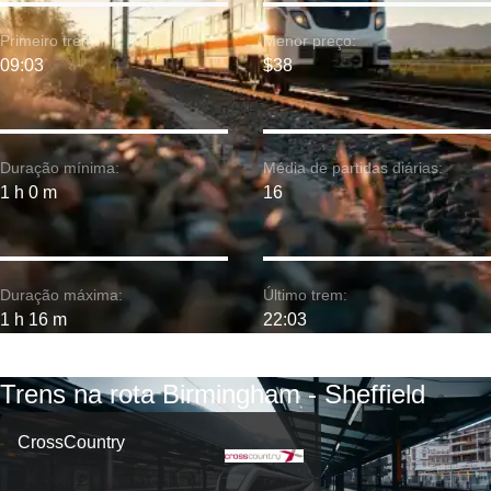
Primeiro trem:
Menor preço:
09:03
$38
Duração mínima:
Média de partidas diárias:
1 h 0 m
16
Duração máxima:
Último trem:
1 h 16 m
22:03
Trens na rota Birmingham - Sheffield
CrossCountry