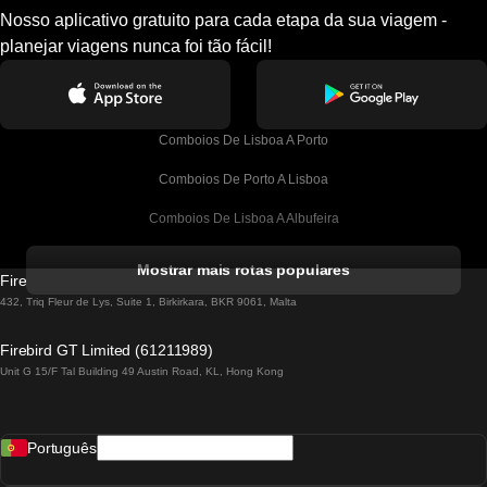
Nosso aplicativo gratuito para cada etapa da sua viagem -
planejar viagens nunca foi tão fácil!
Comboios De Lisboa A Porto
Comboios De Porto A Lisboa
Comboios De Lisboa A Albufeira
Comboios De Albufeira A Lisboa
Mostrar mais rotas populares
Firebird GT Limited (OC 1451)
Comboios De Lisboa A Lagos
432, Triq Fleur de Lys, Suite 1, Birkirkara, BKR 9061, Malta
Comboios De Lagos A Lisboa
Firebird GT Limited (61211989)
Unit G 15/F Tal Building 49 Austin Road, KL, Hong Kong
Comboios De Lisboa A Madrid
Comboios De Madrid A Lisboa
Português
Comboios De Lisboa A Faro