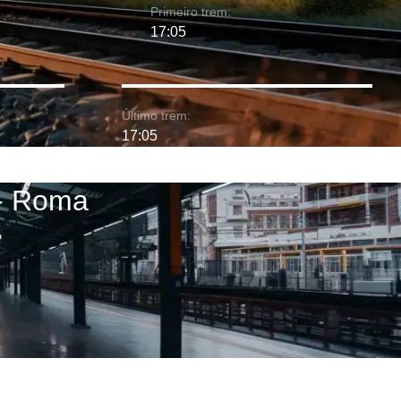
Primeiro trem:
17:05
Último trem:
17:05
 - Roma