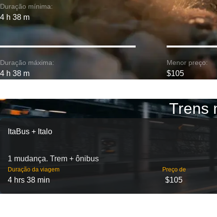
Duração mínima:
4 h 38 m
Duração máxima:
Menor preço:
4 h 38 m
$105
Trens 
ItaBus + Italo
1 mudança. Trem + ônibus
Duração da viagem
Preço de
4 hrs 38 min
$105