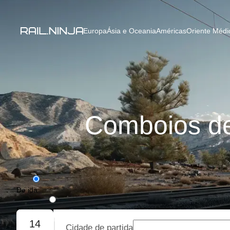
Europa
Ásia e Oceania
Américas
Oriente Médio
Comboios de
De ida
De ida e volta
14
Cidade de partida