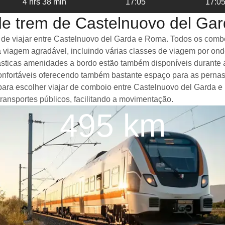
4 hrs 38 min
17:05
17:0
de trem de Castelnuovo del Ga
 viajar entre Castelnuovo del Garda e Roma. Todos os comboio
 viagem agradável, incluindo várias classes de viagem por on
antásticas amenidades a bordo estão também disponíveis duran
nfortáveis oferecendo também bastante espaço para as pernas
 para escolher viajar de comboio entre Castelnuovo del Garda 
ransportes públicos, facilitando a movimentação.
495 km