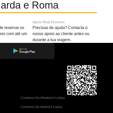
Garda e Roma
Apoio Real Humano
e reservar os
Precisas de ajuda? Contacta o
boio com até um
nosso apoio ao cliente antes ou
durante a tua viagem.
Comboios De Albufeira A Lisboa
Comboios De Madrid A Lisboa