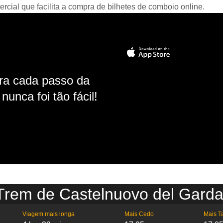
ial que facilita a compra de bilhetes de comboio online.
ara cada passo da
unca foi tão fácil!
 Trem de Castelnuovo del Gard
Viagem mais longa
Mais Cedo
Mais T