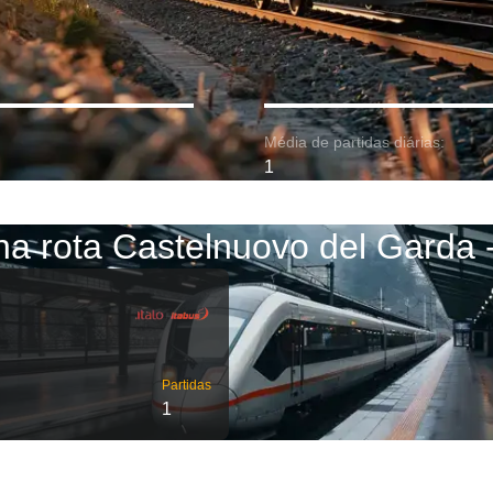
Média de partidas diárias:
1
na rota Castelnuovo del Garda
Partidas
1