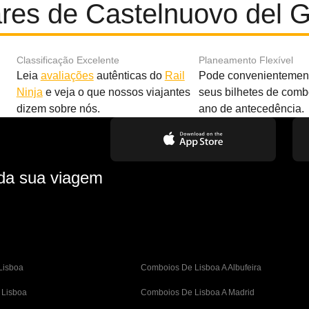
ares de Castelnuovo del 
Classificação Excelente
Planeamento Flexível
Leia
avaliações
autênticas do
Rail
Pode convenientement
Ninja
e veja o que nossos viajantes
seus bilhetes de com
dizem sobre nós.
ano de antecedência.
 da sua viagem
Lisboa
Comboios De Lisboa A Albufeira
 Lisboa
Comboios De Lisboa A Madrid