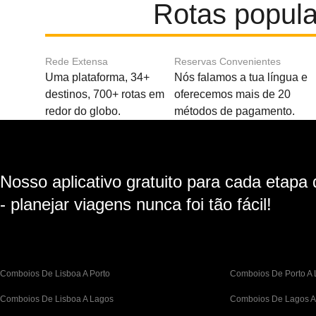
Rotas popul
Rede Extensa
Reservas Convenientes
Uma plataforma, 34+
Nós falamos a tua língua e
destinos, 700+ rotas em
oferecemos mais de 20
redor do globo.
métodos de pagamento.
Nosso aplicativo gratuito para cada etapa
- planejar viagens nunca foi tão fácil!
Comboios De Lisboa A Porto
Comboios De Porto A 
Comboios De Lisboa A Lagos
Comboios De Lagos A