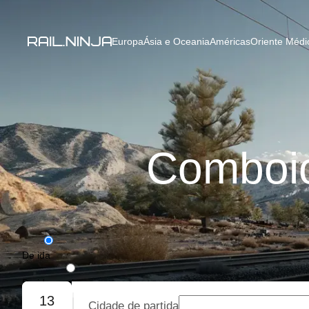
Europa
Ásia e Oceania
Américas
Oriente Médio
Comboio
De ida
De ida e volta
13
Cidade de partida