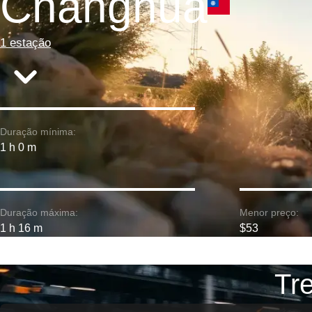
Changhua
1 estação
Duração mínima:
1 h 0 m
Duração máxima:
Menor preço:
1 h 16 m
$53
Tr