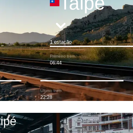
Taipé
1 estação
Primeiro trem:
06:44
Último trem:
22:28
ipé