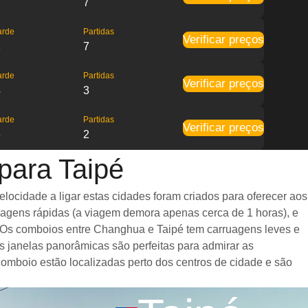
7
arde
Partidas
Verificar preços
1
7
arde
Partidas
Verificar preços
4
3
arde
Partidas
Verificar preços
8
2
para Taipé
ocidade a ligar estas cidades foram criados para oferecer aos
iagens rápidas (a viagem demora apenas cerca de 1 horas), e
. Os comboios entre Changhua e Taipé tem carruagens leves e
janelas panorâmicas são perfeitas para admirar as
comboio estão localizadas perto dos centros de cidade e são