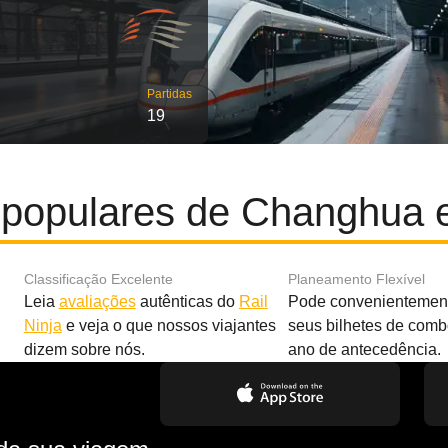
Partidas
19
 populares de Changhua e
Classificação Excelente
Planeamento Flexível
Leia
avaliações
autênticas do
Rail
Pode convenientement
Ninja
e veja o que nossos viajantes
seus bilhetes de com
dizem sobre nós.
ano de antecedência.