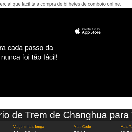
ial que facilita a compra de bilhetes de comboio online.
ara cada passo da
unca foi tão fácil!
rio de Trem de Changhua para 
Viagem mais longa
Mais Cedo
Mais T