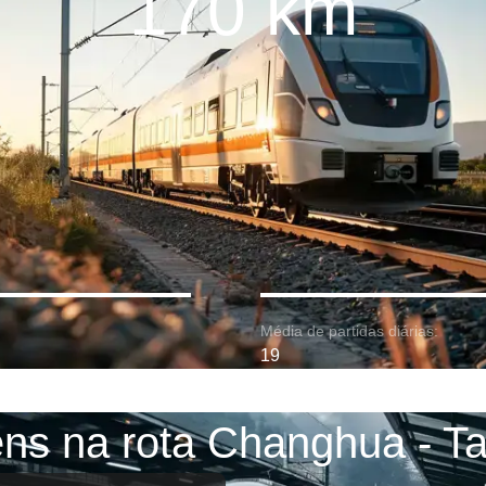
170 km
Média de partidas diárias:
19
ens na rota Changhua - Ta