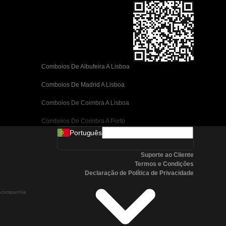
Comboios De Albufeira A Lisboa
Comboios De Madrid A Lisboa
Comboios De Coimbra A Lisboa
Comboios De Coimbra A Porto
Português
Comboios De Valência A Barcelona
Suporte ao Cliente
Comboios De Sevilha A Barcelona
Termos e Condições
Declaração de Política de Privacidade
Comboios De Málaga A Barcelona
a companhia
Comboios De Málaga A Madrid
Comboios De Córdoba A Madrid