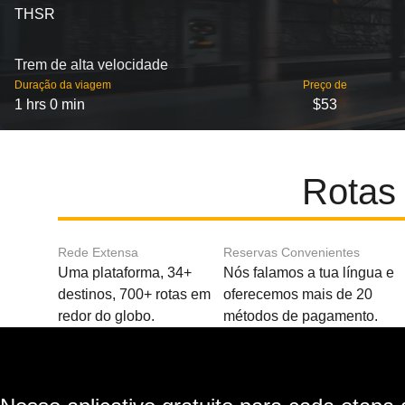
THSR
Trem de alta velocidade
Duração da viagem
Preço de
1 hrs 0 min
$53
Rotas
Rede Extensa
Reservas Convenientes
Uma plataforma, 34+
Nós falamos a tua língua e
destinos, 700+ rotas em
oferecemos mais de 20
redor do globo.
métodos de pagamento.