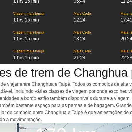
1 hrs 16 min
06:44
11:24
Viagem mais longa
Mais Cedo
Mais T
1 hrs 15 min
12:24
17:4
Viagem mais longa
Mais Cedo
Mais T
1 hrs 15 min
18:24
20:2
Viagem mais longa
Mais Cedo
Mais T
1 hrs 16 min
21:24
22:2
es de trem de Changhua 
 viajar entre Changhua e Taipé. Todos os comboios de alta vel
ável, incluindo várias classes de viagem por onde escolher, v
amenidades a bordo estão também disponíveis durante a viagem
ambém bastante espaço para as pernas e de bagagem. Grandes 
iajar de comboio entre Changhua e Taipé é que as estações de 
ando a movimentação.