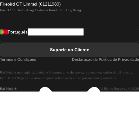
Comboios De Lagos A Lisboa
Firebird GT Limited (61211989)
Unit G 15/F Tal Building 49 Austin Road, KL, Hong Kong
Comboios De Lisboa A Madrid
Comboios De Madrid A Lisboa
Português
Comboios De Lisboa A Faro
Comboios De Faro A Lisboa
Suporte ao Cliente
Comboios De Lisboa A Coimbra
Termos e Condições
Declaração de Política de Privacidade
Comboios De Coimbra A Lisboa
Rail.Ninja é uma agência global e independente de serviço de reservas online de bilhetes de
Comboios De Lisboa A Braga
trem. A Rail Ninja não é uma companhia ferroviária e não possui nem opera trens.
Rail Ninja ®
All Rights Reserved © 2026
Comboios De Braga A Lisboa
Comboios De Porto A Coimbra
Comboios De Coimbra A Porto
Comboios De Barcelona A Madrid
Comboios De Madrid A Barcelona