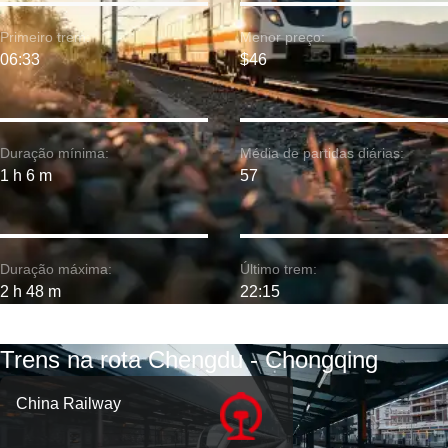
Primeiro trem:
Menor preço:
06:33
$46
Duração mínima:
Média de partidas diárias:
1 h 6 m
57
Duração máxima:
Último trem:
2 h 48 m
22:15
Trens na rota Chengdu - Chongqing
China Railway