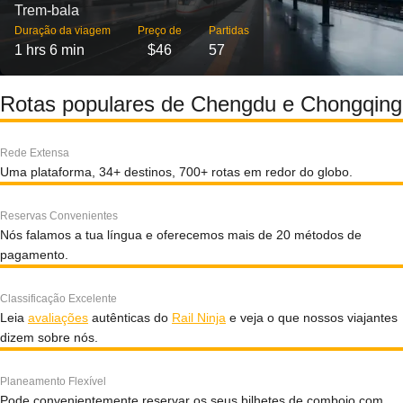
Trem-bala
Duração da viagem
Preço de
Partidas
1 hrs 6 min
$46
57
Rotas populares de Chengdu e Chongqing
Rede Extensa
Uma plataforma, 34+ destinos, 700+ rotas em redor do globo.
Reservas Convenientes
Nós falamos a tua língua e oferecemos mais de 20 métodos de
pagamento.
Classificação Excelente
Leia
avaliações
autênticas do
Rail Ninja
e veja o que nossos viajantes
dizem sobre nós.
Planeamento Flexível
Pode convenientemente reservar os seus bilhetes de comboio com