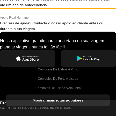
até um ano de antecedência.
Apoio Real Humano
Precisas de ajuda? Contacta o nosso apoio ao cliente antes ou
durante a tua viagem.
Nosso aplicativo gratuito para cada etapa da sua viagem -
planejar viagens nunca foi tão fácil!
Comboios De Lisboa A Porto
Comboios De Porto A Lisboa
Comboios De Lisboa A Albufeira
Comboios De Albufeira A Lisboa
Mostrar mais rotas populares
Firebird GT Limited (OC 1451)
Comboios De Lisboa A Lagos
432, Triq Fleur de Lys, Suite 1, Birkirkara, BKR 9061, Malta