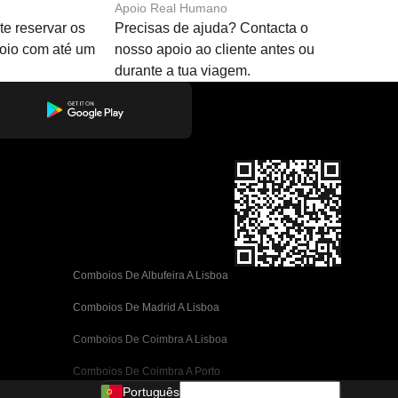
Apoio Real Humano
e reservar os
Precisas de ajuda? Contacta o
boio com até um
nosso apoio ao cliente antes ou
durante a tua viagem.
Comboios De Albufeira A Lisboa
Comboios De Madrid A Lisboa
Comboios De Coimbra A Lisboa
Comboios De Coimbra A Porto
Português