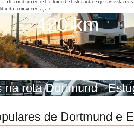
iajar de comboio entre Dortmund e Estugarda é que as estações
ilitando a movimentação.
420 km
 na rota Dortmund - Est
opulares de Dortmund e E