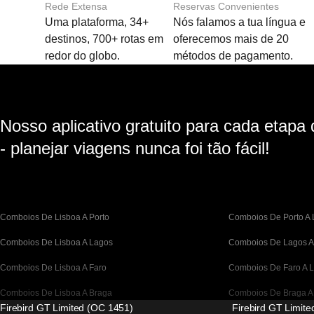
Rede Extensa
Reservas Convenientes
Uma plataforma, 34+
Nós falamos a tua língua e
destinos, 700+ rotas em
oferecemos mais de 20
redor do globo.
métodos de pagamento.
Nosso aplicativo gratuito para cada etapa
- planejar viagens nunca foi tão fácil!
Comboios De Lisboa A Porto
Comboios De Porto A 
Comboios De Lisboa A Lagos
Comboios De Lagos A
Comboios De Lisboa A Faro
Comboios De Faro A L
Comboios De Lisboa A Braga
Comboios De Braga A
Firebird GT Limited (OC 1451)
Firebird GT Limit