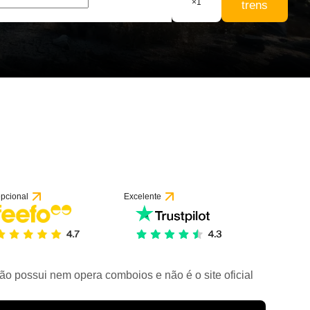
×
1
trens
 1 avaliação
pcional
Excelente
ão possui nem opera comboios e não é o site oficial