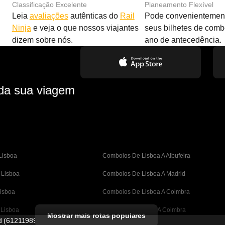
Classificação Excelente
Planeamento Flexível
Leia
avaliações
autênticas do
Rail
Pode convenientement
Ninja
e veja o que nossos viajantes
seus bilhetes de com
dizem sobre nós.
ano de antecedência.
 da sua viagem
Lisboa
Comboios De Lisboa A Albufeira
 Lisboa
Comboios De Lisboa A Madrid
isboa
Comboios De Lisboa A Coimbra
 Lisboa
Comboios De Porto A Coimbra
Mostrar mais rotas populares
ed (61211989)