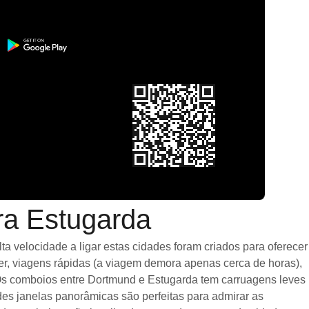
ra Estugarda
 velocidade a ligar estas cidades foram criados para oferecer
er, viagens rápidas (a viagem demora apenas cerca de horas),
 Os comboios entre Dortmund e Estugarda tem carruagens leves
s janelas panorâmicas são perfeitas para admirar as