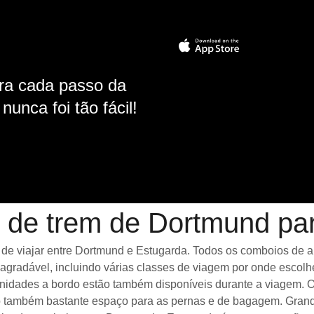
ara cada passo da
unca foi tão fácil!
 de trem de Dortmund pa
 viajar entre Dortmund e Estugarda. Todos os comboios de alta
gradável, incluindo várias classes de viagem por onde escolh
menidades a bordo estão também disponíveis durante a viagem.
 também bastante espaço para as pernas e de bagagem. Grande