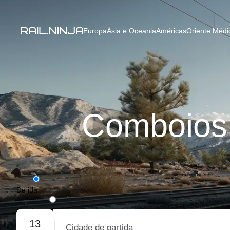
Europa
Ásia e Oceania
Américas
Oriente Médio
Comboios 
De ida
De ida e volta
13
Cidade de partida