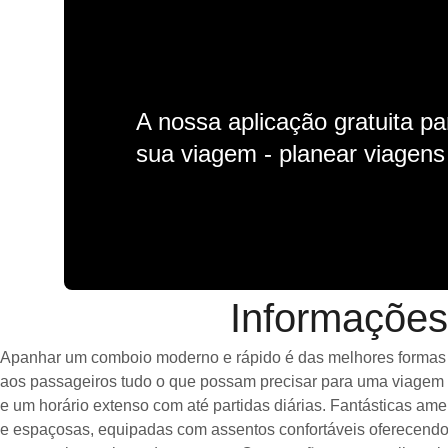
A nossa aplicação gratuita p
sua viagem - planear viagens n
Informações
Apanhar um comboio moderno e rápido é das melhores formas de
aos passageiros tudo o que possam precisar para uma viagem a
e um horário extenso com até partidas diárias. Fantásticas a
e espaçosas, equipadas com assentos confortáveis oferecendo