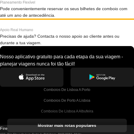
Planeamento Flexível
Pode convenientemente reservar os seus bilhetes de comboio com
até um ano de antecedência.
Apoio Real Humano
Precisas de ajuda? Contacta o nosso apoio ao cliente antes ou
durante a tua viagem.
Nosso aplicativo gratuito para cada etapa da sua viagem -
planejar viagens nunca foi tão fácil!
Comboios De Lisboa A Porto
Comboios De Porto A Lisboa
Comboios De Lisboa A Albufeira
Comboios De Albufeira A Lisboa
Mostrar mais rotas populares
Firebird GT Limited (OC 1451)
Comboios De Lisboa A Lagos