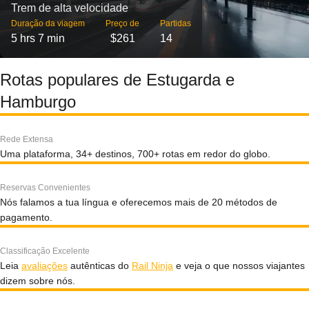
Trem de alta velocidade
Duração da viagem
Preço de
Partidas
5 hrs 7 min
$261
14
Rotas populares de Estugarda e
Hamburgo
Rede Extensa
Uma plataforma, 34+ destinos, 700+ rotas em redor do globo.
Reservas Convenientes
Nós falamos a tua língua e oferecemos mais de 20 métodos de
pagamento.
Classificação Excelente
Leia
avaliações
autênticas do
Rail Ninja
e veja o que nossos viajantes
dizem sobre nós.