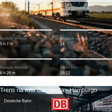
Primeiro trem:
Menor preço:
05:49
$261
Duração mínima:
Média de partidas diárias:
5 h 7 m
14
Duração máxima:
Último trem:
6 h 26 m
19:22
Trens na rota Estugarda - Hamburgo
Deutsche Bahn