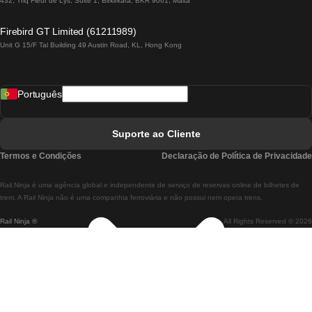
432, Triq Fleur de Lys, Suite 1, Birkirkara, BKR 9061, Malta
Comboios De Lagos A Lisboa
Firebird GT Limited (61211989)
Unit G 15/F Tal Building 49 Austin Road, KL, Hong Kong
Comboios De Lisboa A Madrid
Comboios De Madrid A Lisboa
Português
Comboios De Lisboa A Faro
Comboios De Faro A Lisboa
Suporte ao Cliente
Comboios De Lisboa A Coimbra
Termos e Condições
Declaração de Política de Privacidade
Comboios De Coimbra A Lisboa
Rail.Ninja é uma agência global e independente de serviço de reservas online de bilhetes de
Comboios De Lisboa A Braga
trem. A Rail Ninja não é uma companhia ferroviária e não possui nem opera trens.
Rail Ninja ®
All Rights Reserved © 2026
Comboios De Braga A Lisboa
Comboios De Porto A Coimbra
Comboios De Coimbra A Porto
Comboios De Barcelona A Madrid