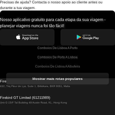
Precisas de ajuda? Contacta o nosso apoio ao cliente antes ou
durante a tua viagem.
Nosso aplicativo gratuito para cada etapa da sua viagem -
planejar viagens nunca foi tão fácil!
Comboios De Lisboa A Porto
Comboios De Porto A Lisboa
Comboios De Lisboa A Albufeira
Comboios De Albufeira A Lisboa
Mostrar mais rotas populares
Firebird GT Limited (OC 1451)
Comboios De Lisboa A Lagos
432, Triq Fleur de Lys, Suite 1, Birkirkara, BKR 9061, Malta
Comboios De Lagos A Lisboa
Firebird GT Limited (61211989)
Unit G 15/F Tal Building 49 Austin Road, KL, Hong Kong
Comboios De Lisboa A Madrid
Comboios De Madrid A Lisboa