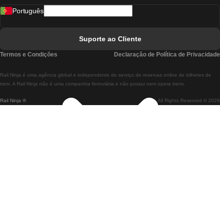
Português
Comboios De Lisboa A Faro
Comboios De Faro A Lisboa
Suporte ao Cliente
Comboios De Lisboa A Coimbra
Termos e Condições
Declaração de Política de Privacidade
Comboios De Coimbra A Lisboa
Rail.Ninja é uma agência global e independente de serviço de reservas online de bilhetes de
Comboios De Lisboa A Braga
trem. A Rail Ninja não é uma companhia ferroviária e não possui nem opera trens.
Rail Ninja ®
All Rights Reserved © 2026
Comboios De Braga A Lisboa
Comboios De Porto A Coimbra
Comboios De Coimbra A Porto
Comboios De Barcelona A Madrid
Comboios De Madrid A Barcelona
Comboios De Barcelona A Valência
Comboios De Valência A Barcelona