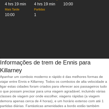
4 hrs 19 min
4 hrs 19 min
10:00
Mais Tarde
Partidas
10:00
1
Informações de trem de Ennis para
Killarney
Apanhar um comboio moderno e rápido é das melhores formas de
viajar entre Ennis e Killarney. Todos os comboios de alta velocidade a
ligar estas cidades foram criados para oferecer aos passageiros tudo
o que possam precisar para uma viagem agradável, incluindo várias
classes de viagem por onde escolher, viagens rápidas (a viagem
demora apenas cerca de 4 horas), e um horário extenso com até 1
partidas diárias. Fantásticas amenidades a bordo estão também