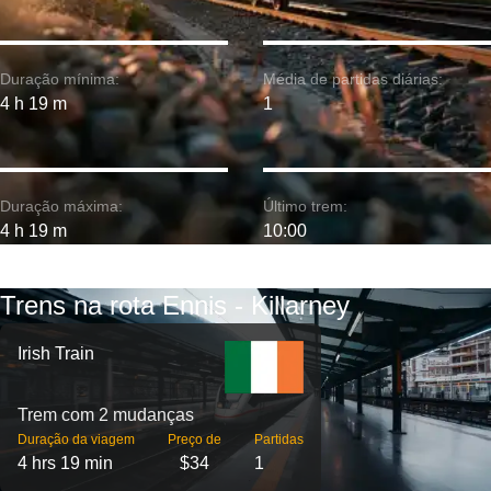
Duração mínima:
Média de partidas diárias:
4 h 19 m
1
Duração máxima:
Último trem:
4 h 19 m
10:00
Trens na rota Ennis - Killarney
Irish Train
Trem com 2 mudanças
Duração da viagem
Preço de
Partidas
4 hrs 19 min
$34
1