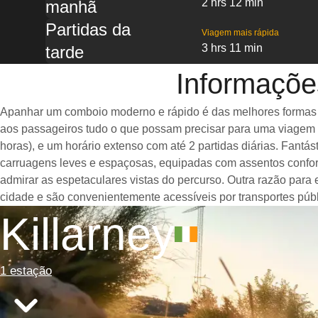
2 hrs 12 min
manhã
Partidas da
Viagem mais rápida
3 hrs 11 min
tarde
Informações
Apanhar um comboio moderno e rápido é das melhores formas de 
aos passageiros tudo o que possam precisar para uma viagem a
horas), e um horário extenso com até 2 partidas diárias. Fant
carruagens leves e espaçosas, equipadas com assentos confor
admirar as espetaculares vistas do percurso. Outra razão para 
cidade e são convenientemente acessíveis por transportes públ
Killarney
1 estação