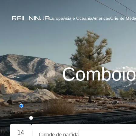
Europa
Ásia e Oceania
Américas
Oriente Médio
Comboios
De ida
De ida e volta
14
Cidade de partida