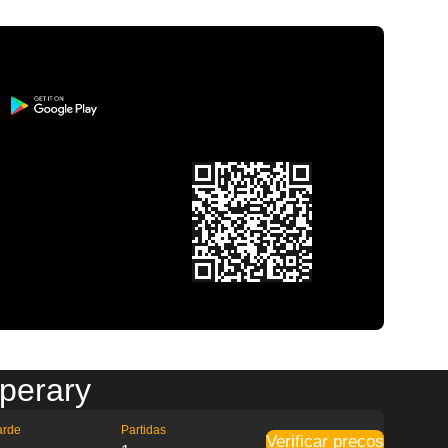
pperary
arde
Partidas
Verificar preços