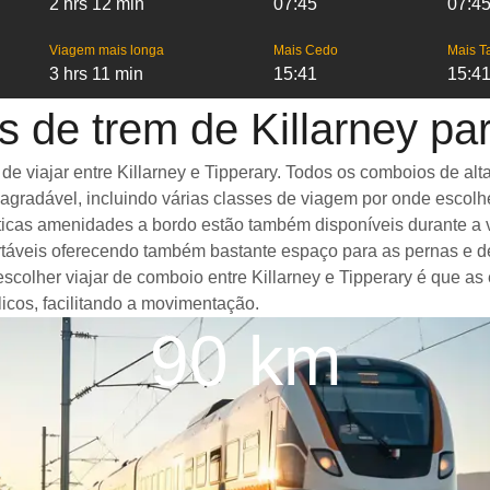
2 hrs 12 min
07:45
07:4
Viagem mais longa
Mais Cedo
Mais T
3 hrs 11 min
15:41
15:4
 de trem de Killarney pa
viajar entre Killarney e Tipperary. Todos os comboios de alta 
gradável, incluindo várias classes de viagem por onde escolh
ásticas amenidades a bordo estão também disponíveis durante a 
táveis oferecendo também bastante espaço para as pernas e d
escolher viajar de comboio entre Killarney e Tipperary é que a
icos, facilitando a movimentação.
90 km