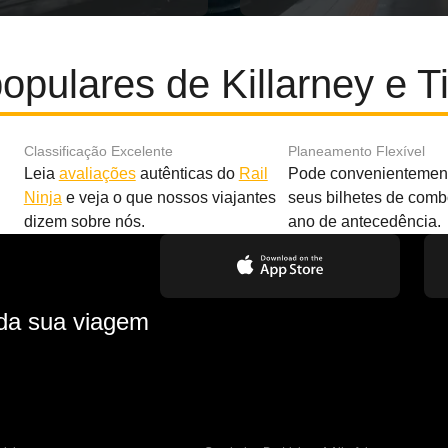
opulares de Killarney e T
Classificação Excelente
Planeamento Flexível
Leia
avaliações
autênticas do
Rail
Pode convenientement
Ninja
e veja o que nossos viajantes
seus bilhetes de com
dizem sobre nós.
ano de antecedência.
 da sua viagem