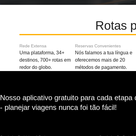
Rotas p
Rede Extensa
Reservas Convenientes
Uma plataforma, 34+
Nós falamos a tua língua e
destinos, 700+ rotas em
oferecemos mais de 20
redor do globo.
métodos de pagamento.
Nosso aplicativo gratuito para cada etapa
- planejar viagens nunca foi tão fácil!