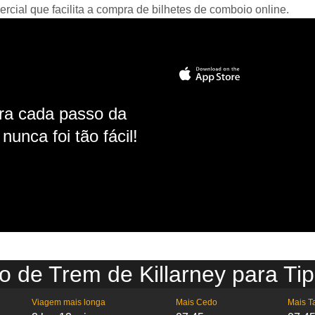
ial que facilita a compra de bilhetes de comboio online.
ara cada passo da
unca foi tão fácil!
o de Trem de Killarney para Ti
Viagem mais longa
Mais Cedo
Mais T