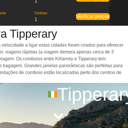
5
1
arde
Partidas
Verificar preços
1
1
ra Tipperary
velocidade a ligar estas cidades foram criados para oferecer
er, viagens rápidas (a viagem demora apenas cerca de 3
viagem. Os comboios entre Killarney e Tipperary tem
e bagagem. Grandes janelas panorâmicas são perfeitas para
s estações de comboio estão localizadas perto dos centros de
Tipperar