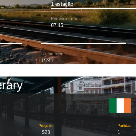
1 estação
Primeiro trem:
07:45
Último trem:
15:41
erary
Preço de
Partidas
$23
1