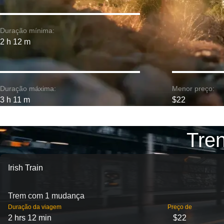
Duração mínima:
2 h 12 m
Duração máxima:
Menor preço:
3 h 11 m
$22
Tren
Irish Train
Trem com 1 mudança
Duração da viagem
Preço de
2 hrs 12 min
$22