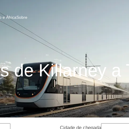
 e África
Sobre
 de Killarney a 
Cidade de chegada