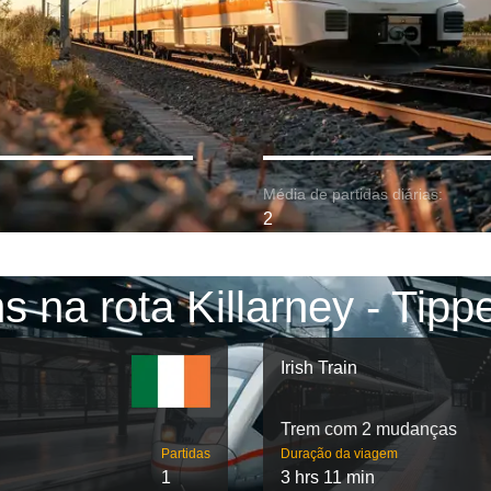
Média de partidas diárias:
2
s na rota Killarney - Tipp
Irish Train
Trem com 2 mudanças
Partidas
Duração da viagem
1
3 hrs 11 min