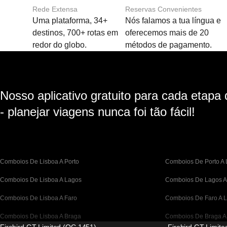
Rede Extensa
Reservas Convenientes
Uma plataforma, 34+
Nós falamos a tua língua e
destinos, 700+ rotas em
oferecemos mais de 20
redor do globo.
métodos de pagamento.
Nosso aplicativo gratuito para cada etapa
- planejar viagens nunca foi tão fácil!
Comboios De Lisboa A Porto
Comboios De Porto A 
Comboios De Lisboa A Lagos
Comboios De Lagos A
Comboios De Lisboa A Faro
Comboios De Faro A L
Comboios De Lisboa A Braga
Comboios De Braga A