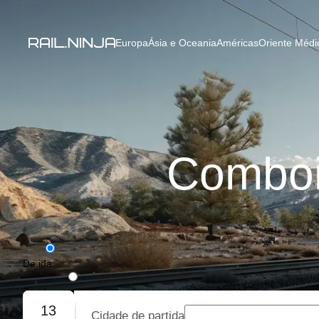
Europa
Ásia e Oceania
Américas
Oriente Médio
Comboi
De ida
De ida e volta
13
Cidade de partida