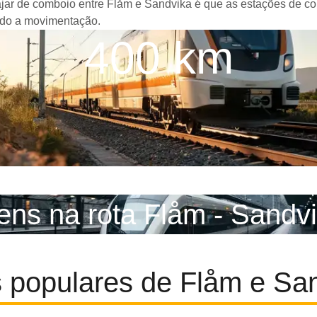
iajar de comboio entre Flåm e Sandvika é que as estações de co
ando a movimentação.
400 km
ens na rota Flåm - Sandv
 populares de Flåm e Sa