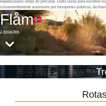
espetaculares vistas do percurso. Outra razão para escolher v
convenientemente acessíveis por transportes públicos, facilit
Flåm
2 estações
Tr
Rotas