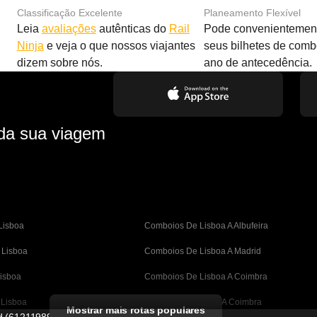
Classificação Excelente
Planeamento Flexível
Leia
avaliações
autênticas do
Rail
Pode convenientement
Ninja
e veja o que nossos viajantes
seus bilhetes de com
dizem sobre nós.
ano de antecedência.
 da sua viagem
Lisboa
Comboios De Lisboa A Albufeira
 Lisboa
Comboios De Lisboa A Madrid
isboa
Comboios De Lisboa A Coimbra
 Lisboa
Comboios De Porto A Coimbra
Mostrar mais rotas populares