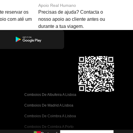
Apoio Real Humano
e reservar os
Precisas de ajuda? Contacta o
boio com até um
nosso apoio ao cliente antes ou
durante a tua viagem.
Comboios De Albufeira A Lisboa
Comboios De Madrid A Lisboa
Comboios De Coimbra A Lisboa
Comboios De Coimbra A Porto