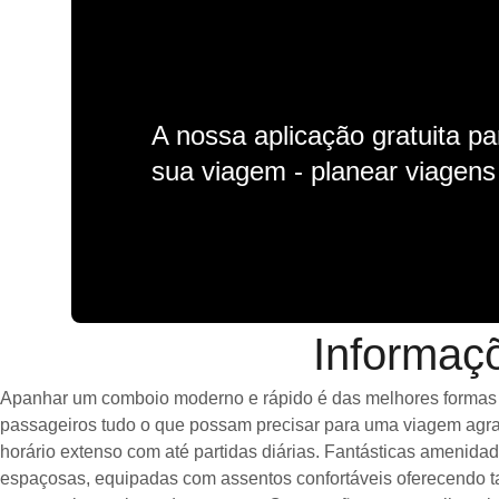
A nossa aplicação gratuita p
sua viagem - planear viagens n
Informaç
Apanhar um comboio moderno e rápido é das melhores formas de
passageiros tudo o que possam precisar para uma viagem agrad
horário extenso com até partidas diárias. Fantásticas amenid
espaçosas, equipadas com assentos confortáveis oferecendo t