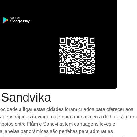
 Sandvika
cidade a ligar estas cidades foram criados para oferecer aos
viagens rápidas (a viagem demora apenas cerca de horas), e um
mboios entre Flåm e Sandvika tem carruagens leves e
janelas panorâmicas são perfeitas para admirar as