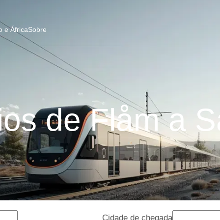
 e África
Sobre
os de Flåm a S
Cidade de chegada