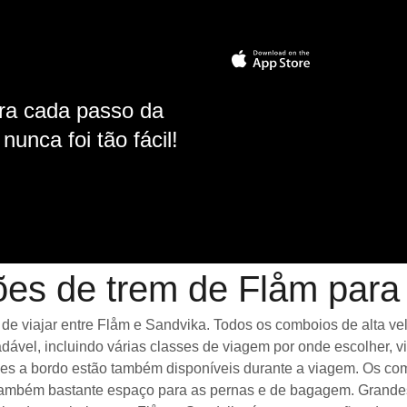
ara cada passo da
unca foi tão fácil!
ões de trem de Flåm para
 viajar entre Flåm e Sandvika. Todos os comboios de alta velo
ável, incluindo várias classes de viagem por onde escolher, 
ades a bordo estão também disponíveis durante a viagem. Os co
ambém bastante espaço para as pernas e de bagagem. Grandes 