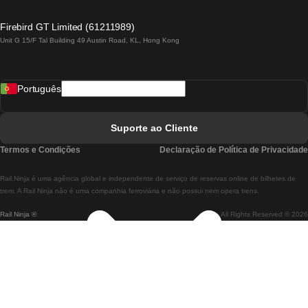
Comboios De Lagos A Lisboa
Firebird GT Limited (61211989)
Unit G 15/F Tal Building 49 Austin Road, KL, Hong Kong
Comboios De Lisboa A Madrid
Comboios De Madrid A Lisboa
Português
Comboios De Lisboa A Faro
Comboios De Faro A Lisboa
Suporte ao Cliente
Comboios De Lisboa A Coimbra
Termos e Condições
Declaração de Política de Privacidade
Comboios De Coimbra A Lisboa
Rail.Ninja é uma agência global e independente de serviço de reservas online de bilhetes de
Comboios De Lisboa A Braga
trem. A Rail Ninja não é uma companhia ferroviária e não possui nem opera trens.
Rail Ninja ®
All Rights Reserved © 2026
Comboios De Braga A Lisboa
Comboios De Porto A Coimbra
Comboios De Coimbra A Porto
Comboios De Barcelona A Madrid