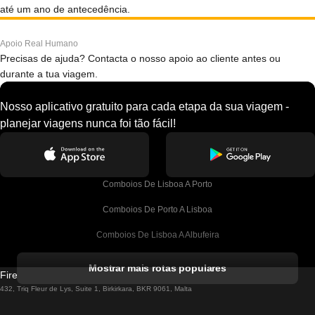
até um ano de antecedência.
Apoio Real Humano
Precisas de ajuda? Contacta o nosso apoio ao cliente antes ou
durante a tua viagem.
Nosso aplicativo gratuito para cada etapa da sua viagem -
planejar viagens nunca foi tão fácil!
Comboios De Lisboa A Porto
Comboios De Porto A Lisboa
Comboios De Lisboa A Albufeira
Comboios De Albufeira A Lisboa
Mostrar mais rotas populares
Firebird GT Limited (OC 1451)
Comboios De Lisboa A Lagos
432, Triq Fleur de Lys, Suite 1, Birkirkara, BKR 9061, Malta
Comboios De Lagos A Lisboa