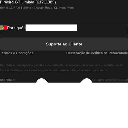
Firebird GT Limited (61211989)
Unit G 15/F Tal Building 49 Austin Road, KL, Hong Kong
Comboios De Lisboa A Madrid
Comboios De Madrid A Lisboa
Português
Comboios De Lisboa A Faro
Comboios De Faro A Lisboa
Suporte ao Cliente
Comboios De Lisboa A Coimbra
Termos e Condições
Declaração de Política de Privacidade
Comboios De Coimbra A Lisboa
Rail.Ninja é uma agência global e independente de serviço de reservas online de bilhetes de
Comboios De Lisboa A Braga
trem. A Rail Ninja não é uma companhia ferroviária e não possui nem opera trens.
Rail Ninja ®
All Rights Reserved © 2026
Comboios De Braga A Lisboa
Comboios De Porto A Coimbra
Comboios De Coimbra A Porto
Comboios De Barcelona A Madrid
Comboios De Madrid A Barcelona