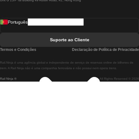
Unit G 15/F Tal Building 49 Austin Road, KL, Hong Kong
Comboios De Lisboa A Madrid
Comboios De Madrid A Lisboa
Português
Comboios De Lisboa A Faro
Comboios De Faro A Lisboa
Suporte ao Cliente
Comboios De Lisboa A Coimbra
Termos e Condições
Declaração de Política de Privacidade
Comboios De Coimbra A Lisboa
Rail.Ninja é uma agência global e independente de serviço de reservas online de bilhetes de
Comboios De Lisboa A Braga
trem. A Rail Ninja não é uma companhia ferroviária e não possui nem opera trens.
Rail Ninja ®
All Rights Reserved © 2026
Comboios De Braga A Lisboa
Comboios De Porto A Coimbra
Comboios De Coimbra A Porto
Comboios De Barcelona A Madrid
Comboios De Madrid A Barcelona
Comboios De Barcelona A Valência