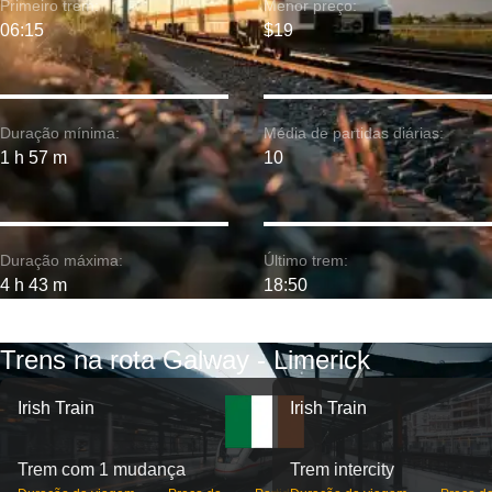
Primeiro trem:
Menor preço:
06:15
$19
Duração mínima:
Média de partidas diárias:
1 h 57 m
10
Duração máxima:
Último trem:
4 h 43 m
18:50
Trens na rota Galway - Limerick
Irish Train
Irish Train
Trem com 1 mudança
Trem intercity