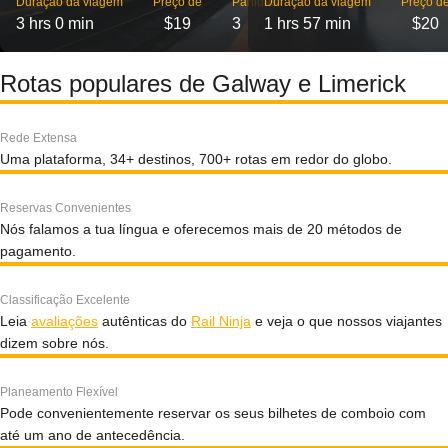
Duração da viagem
Preço de
Partidas
Duração da viagem
Preço d
3 hrs 0 min
$19
3
1 hrs 57 min
$20
Rotas populares de Galway e Limerick
Rede Extensa
Uma plataforma, 34+ destinos, 700+ rotas em redor do globo.
Reservas Convenientes
Nós falamos a tua língua e oferecemos mais de 20 métodos de
pagamento.
Classificação Excelente
Leia
avaliações
autênticas do
Rail Ninja
e veja o que nossos viajantes
dizem sobre nós.
Planeamento Flexível
Pode convenientemente reservar os seus bilhetes de comboio com
até um ano de antecedência.