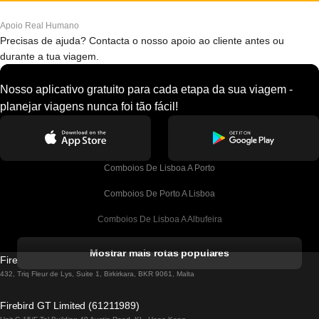
Apoio Real Humano
Precisas de ajuda? Contacta o nosso apoio ao cliente antes ou
durante a tua viagem.
Nosso aplicativo gratuito para cada etapa da sua viagem -
planejar viagens nunca foi tão fácil!
Comboios De Lisboa A Porto
Comboios De Porto A Lisboa
Comboios De Lisboa A Albufeira
Comboios De Albufeira A Lisboa
Mostrar mais rotas populares
Firebird GT Limited (OC 1451)
Comboios De Lisboa A Lagos
432, Triq Fleur de Lys, Suite 1, Birkirkara, BKR 9061, Malta
Comboios De Lagos A Lisboa
Firebird GT Limited (61211989)