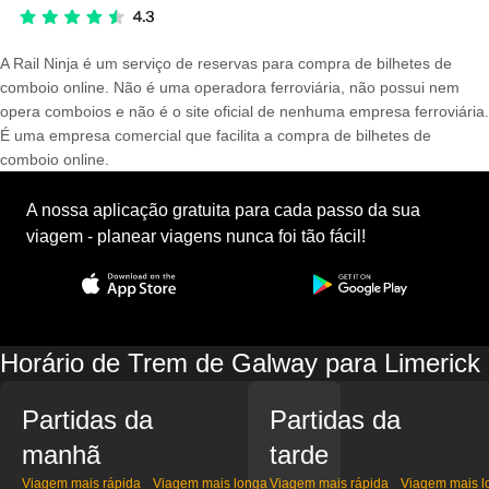
A Rail Ninja é um serviço de reservas para compra de bilhetes de
comboio online. Não é uma operadora ferroviária, não possui nem
opera comboios e não é o site oficial de nenhuma empresa ferroviária.
É uma empresa comercial que facilita a compra de bilhetes de
comboio online.
A nossa aplicação gratuita para cada passo da sua
viagem - planear viagens nunca foi tão fácil!
Horário de Trem de Galway para Limerick
Partidas da
Partidas da
manhã
tarde
Viagem mais rápida
Viagem mais longa
Viagem mais rápida
Viagem mais l