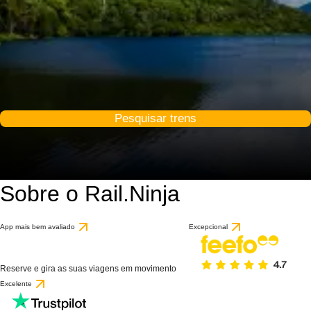
Pesquisar trens
Sobre o Rail.Ninja
App mais bem avaliado
Excepcional
Reserve e gira as suas viagens em movimento
Excelente