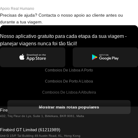
Apoio Real Humano
Precisas de ajuda? Contacta o nosso apoio ao cliente antes ou
durante a tua viagem.
Nosso aplicativo gratuito para cada etapa da sua viagem -
planejar viagens nunca foi tão fácil!
Comboios De Lisboa A Porto
Comboios De Porto A Lisboa
Comboios De Lisboa A Albufeira
Comboios De Albufeira A Lisboa
Mostrar mais rotas populares
Firebird GT Limited (OC 1451)
Comboios De Lisboa A Lagos
432, Triq Fleur de Lys, Suite 1, Birkirkara, BKR 9061, Malta
Comboios De Lagos A Lisboa
Firebird GT Limited (61211989)
Unit G 15/F Tal Building 49 Austin Road, KL, Hong Kong
Comboios De Lisboa A Madrid