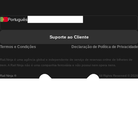
Comboios De Madrid A Lisboa
Português
Comboios De Lisboa A Faro
Comboios De Faro A Lisboa
Suporte ao Cliente
Comboios De Lisboa A Coimbra
Termos e Condições
Declaração de Política de Privacidade
Comboios De Coimbra A Lisboa
Rail.Ninja é uma agência global e independente de serviço de reservas online de bilhetes de
Comboios De Lisboa A Braga
trem. A Rail Ninja não é uma companhia ferroviária e não possui nem opera trens.
Rail Ninja ®
All Rights Reserved © 2026
Comboios De Braga A Lisboa
Comboios De Porto A Coimbra
Comboios De Coimbra A Porto
Comboios De Barcelona A Madrid
Comboios De Madrid A Barcelona
Comboios De Barcelona A Valência