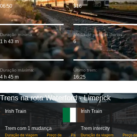
06:50
$16
Duração mínima:
Média de partidas diárias:
1 h 43 m
6
Duração máxima:
Último trem:
4 h 45 m
16:25
Trens na rota Waterford - Limerick
Irish Train
Irish Train
Trem com 1 mudança
Trem intercity
Duração da viagem
Preço de
Partidas
Duração da viagem
Preço d