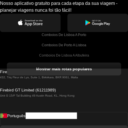
Nosso aplicativo gratuito para cada etapa da sua viagem -
planejar viagens nunca foi tão fácil!
Comboios De Lisboa A Porto
Comboios De Porto A Lisboa
Comboios De Lisboa A Albufeira
Comboios De Albufeira A Lisboa
Mostrar mais rotas populares
Firebird GT Limited (OC 1451)
Comboios De Lisboa A Lagos
432, Triq Fleur de Lys, Suite 1, Birkirkara, BKR 9061, Malta
Comboios De Lagos A Lisboa
Firebird GT Limited (61211989)
Unit G 15/F Tal Building 49 Austin Road, KL, Hong Kong
Comboios De Lisboa A Madrid
Comboios De Madrid A Lisboa
Português
Comboios De Lisboa A Faro
Comboios De Faro A Lisboa