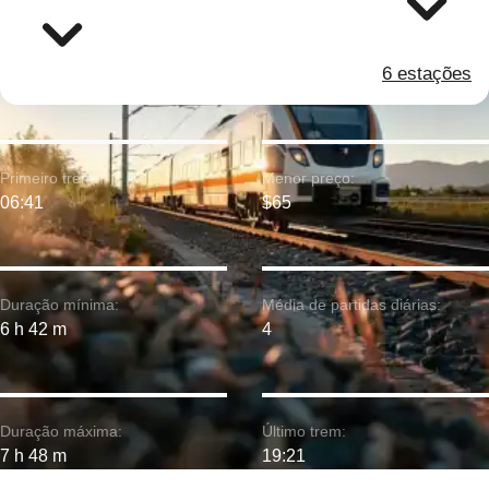
6 estações
Primeiro trem:
Menor preço:
06:41
$65
Duração mínima:
Média de partidas diárias:
6 h 42 m
4
Duração máxima:
Último trem:
7 h 48 m
19:21