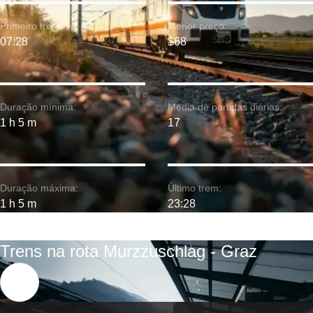
Primeiro trem:
Menor preço:
07:28
$68
Duração mínima:
Média de partidas diárias:
1 h 5 m
17
Duração máxima:
Último trem:
1 h 5 m
23:28
Trens na rota Murzzuschlag - Graz