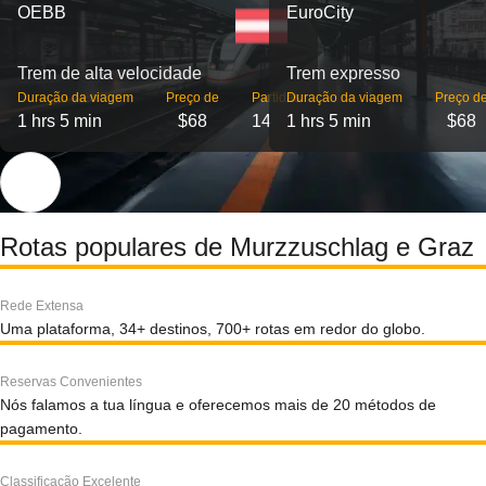
OEBB
EuroCity
Trem de alta velocidade
Trem expresso
Duração da viagem
Preço de
Partidas
Duração da viagem
Preço d
1 hrs 5 min
$68
14
1 hrs 5 min
$68
Rotas populares de Murzzuschlag e Graz
Rede Extensa
Uma plataforma, 34+ destinos, 700+ rotas em redor do globo.
Reservas Convenientes
Nós falamos a tua língua e oferecemos mais de 20 métodos de
pagamento.
Classificação Excelente