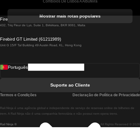
Comboios De Lisboa A Albufeira
Comboios De Albufeira A Lisboa
Mostrar mais rotas populares
Firebird GT Limited (OC 1451)
Comboios De Lisboa A Lagos
432, Triq Fleur de Lys, Suite 1, Birkirkara, BKR 9061, Malta
Comboios De Lagos A Lisboa
Firebird GT Limited (61211989)
Unit G 15/F Tal Building 49 Austin Road, KL, Hong Kong
Comboios De Lisboa A Madrid
Comboios De Madrid A Lisboa
Português
Comboios De Lisboa A Faro
Comboios De Faro A Lisboa
Suporte ao Cliente
Comboios De Lisboa A Coimbra
Termos e Condições
Declaração de Política de Privacidade
Comboios De Coimbra A Lisboa
Rail.Ninja é uma agência global e independente de serviço de reservas online de bilhetes de
Comboios De Lisboa A Braga
trem. A Rail Ninja não é uma companhia ferroviária e não possui nem opera trens.
Rail Ninja ®
All Rights Reserved © 2026
Comboios De Braga A Lisboa
Comboios De Porto A Coimbra