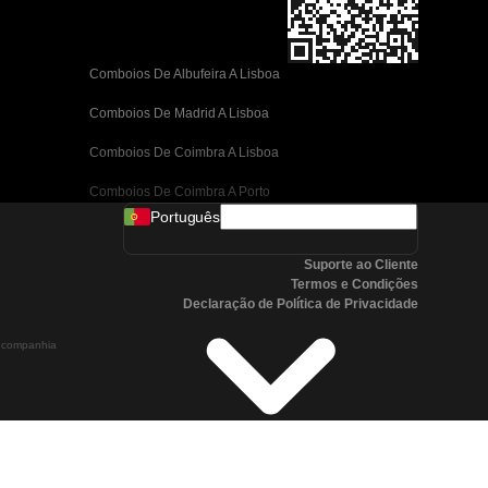
Comboios De Albufeira A Lisboa
Comboios De Madrid A Lisboa
Comboios De Coimbra A Lisboa
Comboios De Coimbra A Porto
Português
Comboios De Valência A Barcelona
Suporte ao Cliente
Comboios De Sevilha A Barcelona
Termos e Condições
Declaração de Política de Privacidade
Comboios De Málaga A Barcelona
a companhia
Comboios De Málaga A Madrid
Comboios De Córdoba A Madrid
Comboios De San Sebastian A Madrid
Comboios De Sevilha A Málaga