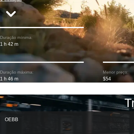
Duração mínima:
1 h 42 m
Duração máxima:
Menor preço:
1 h 46 m
$54
T
OEBB