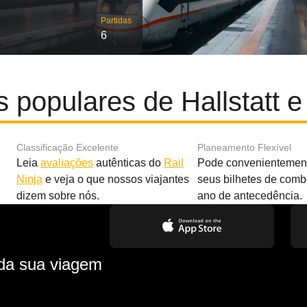
Partidas
6
 populares de Hallstatt 
Classificação Excelente
Planeamento Flexível
Leia
avaliações
autênticas do
Rail
Pode convenientement
Ninja
e veja o que nossos viajantes
seus bilhetes de com
dizem sobre nós.
ano de antecedência.
 da sua viagem