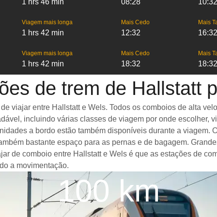
1 hrs 46 min
08:28
10:3
Viagem mais longa
Mais Cedo
Mais T
1 hrs 42 min
12:32
16:3
Viagem mais longa
Mais Cedo
Mais T
1 hrs 42 min
18:32
18:3
ões de trem de Hallstatt 
viajar entre Hallstatt e Wels. Todos os comboios de alta veloc
ável, incluindo várias classes de viagem por onde escolher, v
enidades a bordo estão também disponíveis durante a viagem. O
ambém bastante espaço para as pernas e de bagagem. Grandes 
ajar de comboio entre Hallstatt e Wels é que as estações de co
ando a movimentação.
100 km