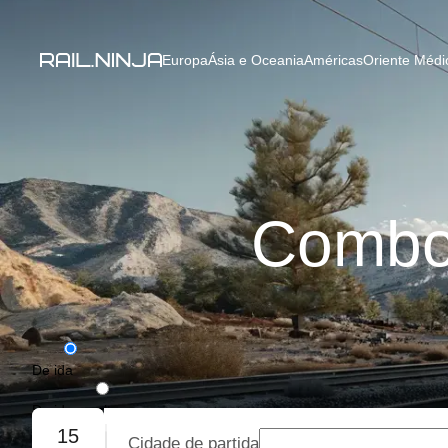
Europa
Ásia e Oceania
Américas
Oriente Médio
Comboi
De ida
De ida e volta
15
Cidade de partida