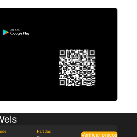
Wels
arde
Partidas
Verificar preços