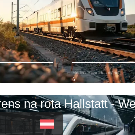
Média de partidas diárias:
6
rens na rota Hallstatt - We