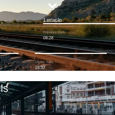
1 estação
Primeiro trem:
08:28
Último trem:
18:32
ls