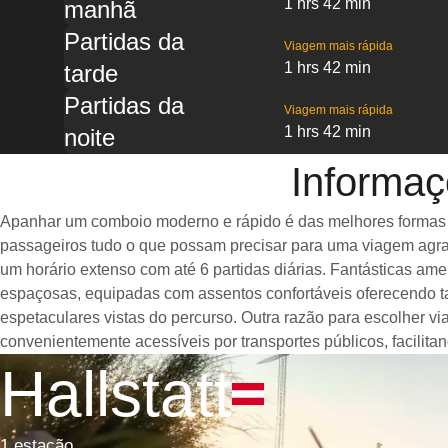
1 hrs 42 min
manhã
Partidas da
Viagem mais rápida
1 hrs 42 min
tarde
Partidas da
Viagem mais rápida
1 hrs 42 min
noite
Informaç
Apanhar um comboio moderno e rápido é das melhores formas de 
passageiros tudo o que possam precisar para uma viagem agrad
um horário extenso com até 6 partidas diárias. Fantásticas am
espaçosas, equipadas com assentos confortáveis oferecendo t
espetaculares vistas do percurso. Outra razão para escolher vi
convenientemente acessíveis por transportes públicos, facilit
Hallstatt
1 estação