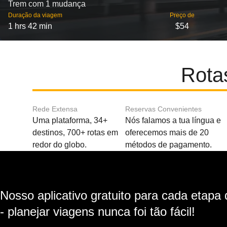
Trem com 1 mudança
Duração da viagem
Preço de
1 hrs 42 min
$54
Rotas
Rede Extensa
Reservas Convenientes
Uma plataforma, 34+
Nós falamos a tua língua e
destinos, 700+ rotas em
oferecemos mais de 20
redor do globo.
métodos de pagamento.
Nosso aplicativo gratuito para cada etapa
- planejar viagens nunca foi tão fácil!