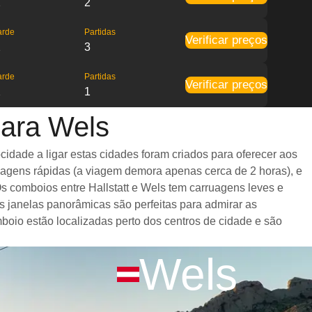
2
2
arde
Partidas
Verificar preços
2
3
arde
Partidas
Verificar preços
2
1
para Wels
idade a ligar estas cidades foram criados para oferecer aos
iagens rápidas (a viagem demora apenas cerca de 2 horas), e
s comboios entre Hallstatt e Wels tem carruagens leves e
janelas panorâmicas são perfeitas para admirar as
mboio estão localizadas perto dos centros de cidade e são
Wels