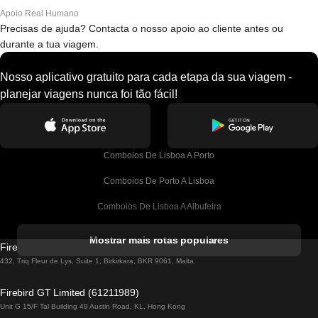
Apoio Real Humano
Precisas de ajuda? Contacta o nosso apoio ao cliente antes ou
durante a tua viagem.
Nosso aplicativo gratuito para cada etapa da sua viagem -
planejar viagens nunca foi tão fácil!
Comboios De Lisboa A Porto
Comboios De Porto A Lisboa
Comboios De Lisboa A Albufeira
Comboios De Albufeira A Lisboa
Mostrar mais rotas populares
Firebird GT Limited (OC 1451)
Comboios De Lisboa A Lagos
432, Triq Fleur de Lys, Suite 1, Birkirkara, BKR 9061, Malta
Comboios De Lagos A Lisboa
Firebird GT Limited (61211989)
Unit G 15/F Tal Building 49 Austin Road, KL, Hong Kong
Comboios De Lisboa A Madrid