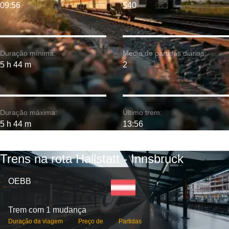
09:56
$40
Duração mínima:
Média de partidas diárias:
5 h 44 m
2
Duração máxima:
Último trem:
5 h 44 m
13:56
Trens na rota Hallstatt - Innsbruck
OEBB
Trem com 1 mudança
Duração da viagem
Preço de
Partidas