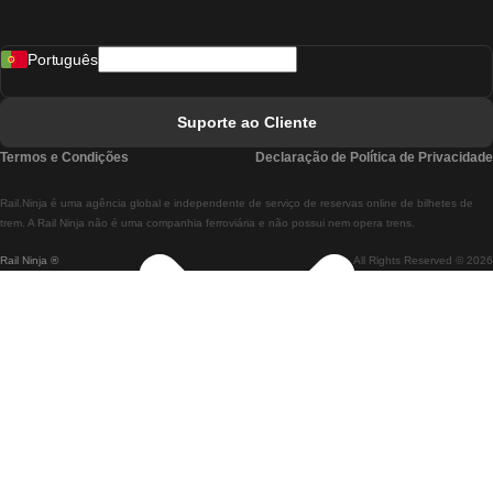
Comboios De Madrid A Lisboa
Português
Comboios De Lisboa A Faro
Comboios De Faro A Lisboa
Suporte ao Cliente
Comboios De Lisboa A Coimbra
Termos e Condições
Declaração de Política de Privacidade
Comboios De Coimbra A Lisboa
Rail.Ninja é uma agência global e independente de serviço de reservas online de bilhetes de
Comboios De Lisboa A Braga
trem. A Rail Ninja não é uma companhia ferroviária e não possui nem opera trens.
Rail Ninja ®
All Rights Reserved © 2026
Comboios De Braga A Lisboa
Comboios De Porto A Coimbra
Comboios De Coimbra A Porto
Comboios De Barcelona A Madrid
Comboios De Madrid A Barcelona
Comboios De Barcelona A Valência