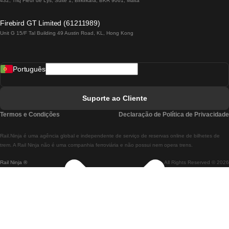
432, Triq Fleur de Lys, Suite 1, Birkirkara, BKR 9061, Malta
Comboios De Lagos A Lisboa
Firebird GT Limited (61211989)
Unit G 15/F Tal Building 49 Austin Road, KL, Hong Kong
Comboios De Lisboa A Madrid
Comboios De Madrid A Lisboa
Português
Comboios De Lisboa A Faro
Comboios De Faro A Lisboa
Suporte ao Cliente
Comboios De Lisboa A Coimbra
Termos e Condições
Declaração de Política de Privacidade
Comboios De Coimbra A Lisboa
Rail.Ninja é uma agência global e independente de serviço de reservas online de bilhetes de
Comboios De Lisboa A Braga
trem. A Rail Ninja não é uma companhia ferroviária e não possui nem opera trens.
Rail Ninja ®
All Rights Reserved © 2026
Comboios De Braga A Lisboa
Comboios De Porto A Coimbra
Comboios De Coimbra A Porto
Comboios De Barcelona A Madrid