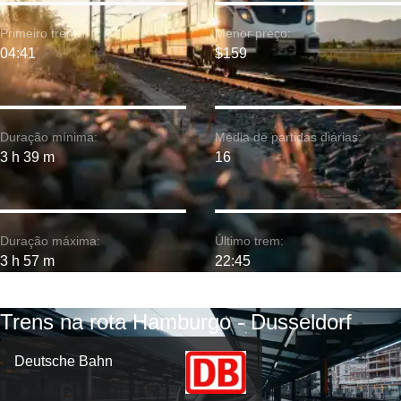
Primeiro trem:
Menor preço:
04:41
$159
Duração mínima:
Média de partidas diárias:
3 h 39 m
16
Duração máxima:
Último trem:
3 h 57 m
22:45
Trens na rota Hamburgo - Dusseldorf
Deutsche Bahn