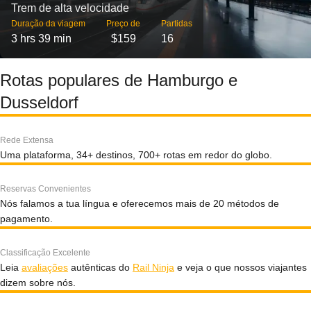
Trem de alta velocidade
Duração da viagem
Preço de
Partidas
3 hrs 39 min
$159
16
Rotas populares de Hamburgo e
Dusseldorf
Rede Extensa
Uma plataforma, 34+ destinos, 700+ rotas em redor do globo.
Reservas Convenientes
Nós falamos a tua língua e oferecemos mais de 20 métodos de
pagamento.
Classificação Excelente
Leia
avaliações
autênticas do
Rail Ninja
e veja o que nossos viajantes
dizem sobre nós.