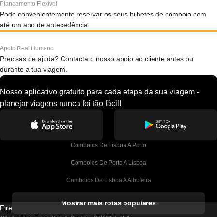
Planeamento Flexível
Pode convenientemente reservar os seus bilhetes de comboio com
até um ano de antecedência.
Apoio Real Humano
Precisas de ajuda? Contacta o nosso apoio ao cliente antes ou
durante a tua viagem.
Nosso aplicativo gratuito para cada etapa da sua viagem -
planejar viagens nunca foi tão fácil!
Comboios De Lisboa A Porto
Comboios De Porto A Lisboa
Comboios De Lisboa A Albufeira
Comboios De Albufeira A Lisboa
Mostrar mais rotas populares
Firebird GT Limited (OC 1451)
Comboios De Lisboa A Lagos