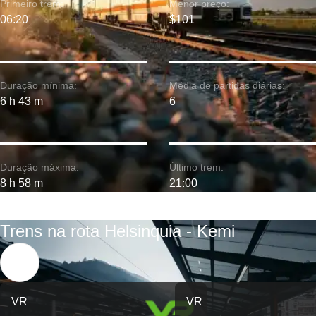
Primeiro trem:
Menor preço:
06:20
$101
Duração mínima:
Média de partidas diárias:
6 h 43 m
6
Duração máxima:
Último trem:
8 h 58 m
21:00
Trens na rota Helsinquia - Kemi
VR
VR