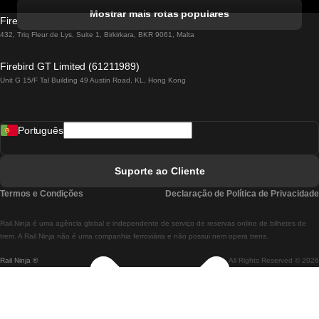
Comboios De Albufeira A Lisboa
Mostrar mais rotas populares
Firebird GT Limited (OC 1451)
Comboios De Lisboa A Lagos
432, Triq Fleur de Lys, Suite 1, Birkirkara, BKR 9061, Malta
Comboios De Lagos A Lisboa
Firebird GT Limited (61211989)
Unit G 15/F Tal Building 49 Austin Road, KL, Hong Kong
Comboios De Lisboa A Madrid
Comboios De Madrid A Lisboa
Português
Comboios De Lisboa A Faro
Comboios De Faro A Lisboa
Suporte ao Cliente
Comboios De Lisboa A Coimbra
Termos e Condições
Declaração de Política de Privacidade
Comboios De Coimbra A Lisboa
Rail.Ninja é uma agência global e independente de serviço de reservas online de bilhetes de
Comboios De Lisboa A Braga
trem. A Rail Ninja não é uma companhia ferroviária e não possui nem opera trens.
Rail Ninja ®
All Rights Reserved © 2026
Comboios De Braga A Lisboa
Comboios De Porto A Coimbra
Comboios De Coimbra A Porto