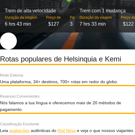
Trem de alta velocidade
Trem com 1 mudança
Duração da viagem
Preço de
Partidas
Duração da viagem
Preço d
6 hrs 43 min
$127
3
7 hrs 33 min
$122
Rotas populares de Helsinquia e Kemi
Rede Extensa
Uma plataforma, 34+ destinos, 700+ rotas em redor do globo.
Reservas Convenientes
Nós falamos a tua língua e oferecemos mais de 20 métodos de
pagamento.
Classificação Excelente
Leia
avaliações
autênticas do
Rail Ninja
e veja o que nossos viajantes