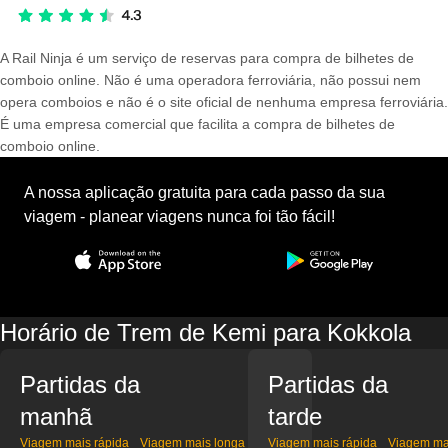
A Rail Ninja é um serviço de reservas para compra de bilhetes de
comboio online. Não é uma operadora ferroviária, não possui nem
opera comboios e não é o site oficial de nenhuma empresa ferroviária.
É uma empresa comercial que facilita a compra de bilhetes de
comboio online.
A nossa aplicação gratuita para cada passo da sua
viagem - planear viagens nunca foi tão fácil!
Horário de Trem de Kemi para Kokkola
Partidas da
Partidas da
manhã
tarde
Viagem mais rápida
Viagem mais longa
Viagem mais rápida
Viagem ma