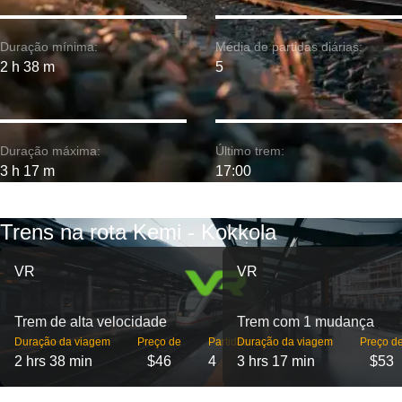
Duração mínima:
Média de partidas diárias:
2 h 38 m
5
Duração máxima:
Último trem:
3 h 17 m
17:00
Trens na rota Kemi - Kokkola
VR
VR
Trem de alta velocidade
Trem com 1 mudança
Duração da viagem
Preço de
Partidas
Duração da viagem
Preço d
2 hrs 38 min
$46
4
3 hrs 17 min
$53