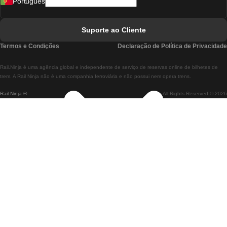
Português
Comboios De Lisboa A Faro
Comboios De Faro A Lisboa
Suporte ao Cliente
Comboios De Lisboa A Coimbra
Termos e Condições
Declaração de Política de Privacidade
Comboios De Coimbra A Lisboa
Rail.Ninja é uma agência global e independente de serviço de reservas online de bilhetes de
Comboios De Lisboa A Braga
trem. A Rail Ninja não é uma companhia ferroviária e não possui nem opera trens.
Rail Ninja ®
All Rights Reserved © 2026
Comboios De Braga A Lisboa
Comboios De Porto A Coimbra
Comboios De Coimbra A Porto
Comboios De Barcelona A Madrid
Comboios De Madrid A Barcelona
Comboios De Barcelona A Valência
Comboios De Valência A Barcelona
Comboios De Barcelona a Paris