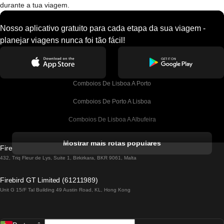
durante a tua viagem.
Nosso aplicativo gratuito para cada etapa da sua viagem -
planejar viagens nunca foi tão fácil!
Comboios De Lisboa A Porto
Comboios De Porto A Lisboa
Comboios De Lisboa A Albufeira
Comboios De Albufeira A Lisboa
Mostrar mais rotas populares
Firebird GT Limited (OC 1451)
Comboios De Lisboa A Lagos
432, Triq Fleur de Lys, Suite 1, Birkirkara, BKR 9061, Malta
Comboios De Lagos A Lisboa
Firebird GT Limited (61211989)
Unit G 15/F Tal Building 49 Austin Road, KL, Hong Kong
Comboios De Lisboa A Madrid
Comboios De Madrid A Lisboa