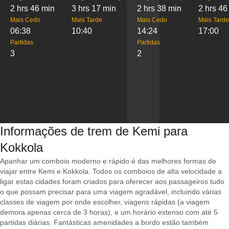
2 hrs 46 min
3 hrs 17 min
2 hrs 38 min
2 hrs 46
Mais Cedo
Mais Tarde
Mais Cedo
Mais Tarde
06:38
10:40
14:24
17:00
Partidas
Partidas
3
2
Informações de trem de Kemi para
Kokkola
Apanhar um comboio moderno e rápido é das melhores formas de
viajar entre Kemi e Kokkola. Todos os comboios de alta velocidade a
ligar estas cidades foram criados para oferecer aos passageiros tudo
o que possam precisar para uma viagem agradável, incluindo várias
classes de viagem por onde escolher, viagens rápidas (a viagem
demora apenas cerca de 3 horas), e um horário extenso com até 5
partidas diárias. Fantásticas amenidades a bordo estão também