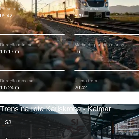
Primeiro trem:
Menor preço:
05:42
$29
Duração mínima:
Média de partidas diárias:
1 h 17 m
16
Duração máxima:
Último trem:
1 h 24 m
20:42
Trens na rota Karlskrona - Kalmar
SJ