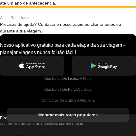
até um ano de antecedência.
Apoio Real Humano
Precisas de ajuda? Contacta o nosso apoio ao cliente antes ou
durante a tua viagem.
Nosso aplicativo gratuito para cada etapa da sua viagem -
planejar viagens nunca foi tão fácil!
Comboios De Lisboa A Porto
Comboios De Porto A Lisboa
Comboios De Lisboa A Albufeira
Comboios De Albufeira A Lisboa
Mostrar mais rotas populares
Firebird GT Limited (OC 1451)
Comboios De Lisboa A Lagos
432, Triq Fleur de Lys, Suite 1, Birkirkara, BKR 9061, Malta
Comboios De Lagos A Lisboa