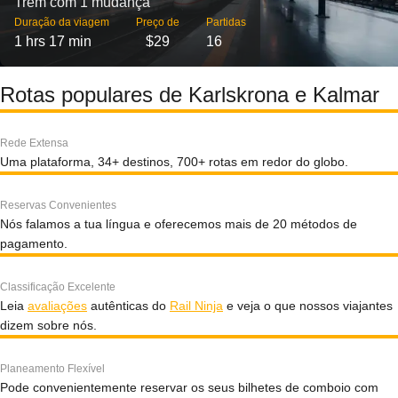
Trem com 1 mudança
Duração da viagem
Preço de
Partidas
1 hrs 17 min
$29
16
Rotas populares de Karlskrona e Kalmar
Rede Extensa
Uma plataforma, 34+ destinos, 700+ rotas em redor do globo.
Reservas Convenientes
Nós falamos a tua língua e oferecemos mais de 20 métodos de
pagamento.
Classificação Excelente
Leia
avaliações
autênticas do
Rail Ninja
e veja o que nossos viajantes
dizem sobre nós.
Planeamento Flexível
Pode convenientemente reservar os seus bilhetes de comboio com