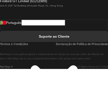
Firebird GT Limited (61211989)
Unit G 15/F Tal Building 49 Austin Road, KL, Hong Kong
Comboios De Lisboa A Madrid
Comboios De Madrid A Lisboa
Português
Comboios De Lisboa A Faro
Comboios De Faro A Lisboa
Suporte ao Cliente
Comboios De Lisboa A Coimbra
Termos e Condições
Declaração de Política de Privacidade
Comboios De Coimbra A Lisboa
Rail.Ninja é uma agência global e independente de serviço de reservas online de bilhetes de
Comboios De Lisboa A Braga
trem. A Rail Ninja não é uma companhia ferroviária e não possui nem opera trens.
Rail Ninja ®
All Rights Reserved © 2026
Comboios De Braga A Lisboa
Comboios De Porto A Coimbra
Comboios De Coimbra A Porto
Comboios De Barcelona A Madrid
Comboios De Madrid A Barcelona