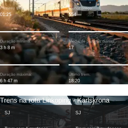
Primeiro trem:
Menor preço:
01:25
$54
Duração mínima:
Média de partidas diárias:
3 h 8 m
17
Duração máxima:
Último trem:
6 h 47 m
18:20
Trens na rota Linkoping - Karlskrona
SJ
SJ