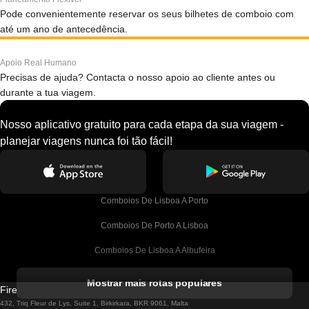
Pode convenientemente reservar os seus bilhetes de comboio com
até um ano de antecedência.
Apoio Real Humano
Precisas de ajuda? Contacta o nosso apoio ao cliente antes ou
durante a tua viagem.
Nosso aplicativo gratuito para cada etapa da sua viagem -
planejar viagens nunca foi tão fácil!
Comboios De Lisboa A Porto
Comboios De Porto A Lisboa
Comboios De Lisboa A Albufeira
Comboios De Albufeira A Lisboa
Mostrar mais rotas populares
Firebird GT Limited (OC 1451)
Comboios De Lisboa A Lagos
432, Triq Fleur de Lys, Suite 1, Birkirkara, BKR 9061, Malta