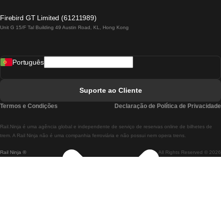
Comboios De Lagos A Lisboa
Firebird GT Limited (61211989)
Unit G 15/F Tal Building 49 Austin Road, KL, Hong Kong
Comboios De Lisboa A Madrid
Comboios De Madrid A Lisboa
Português
Comboios De Lisboa A Faro
Comboios De Faro A Lisboa
Suporte ao Cliente
Comboios De Lisboa A Coimbra
Termos e Condições
Declaração de Política de Privacidade
Comboios De Coimbra A Lisboa
Rail.Ninja é uma agência global e independente de serviço de reservas online de bilhetes de
Comboios De Lisboa A Braga
trem. A Rail Ninja não é uma companhia ferroviária e não possui nem opera trens.
Rail Ninja ®
All Rights Reserved © 2026
Comboios De Braga A Lisboa
Comboios De Porto A Coimbra
Comboios De Coimbra A Porto
Comboios De Barcelona A Madrid