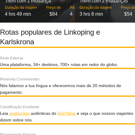
Trem com 1 mudança
Trem com 2 mudanças
Duração da viagem
Preço de
Partidas
Duração da viagem
Preço d
4 hrs 49 min
$84
4
3 hrs 8 min
$54
Rotas populares de Linkoping e
Karlskrona
Rede Extensa
Uma plataforma, 34+ destinos, 700+ rotas em redor do globo.
Reservas Convenientes
Nós falamos a tua língua e oferecemos mais de 20 métodos de
pagamento.
Classificação Excelente
Leia
avaliações
autênticas do
Rail Ninja
e veja o que nossos viajantes
dizem sobre nós.
Planeamento Flexível