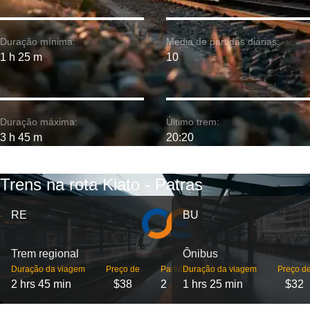
Duração mínima:
Média de partidas diárias:
1 h 25 m
10
Duração máxima:
Último trem:
3 h 45 m
20:20
Trens na rota Kiato - Patras
RE
BU
Trem regional
Ônibus
Duração da viagem
Preço de
Partidas
Duração da viagem
Preço d
2 hrs 45 min
$38
2
1 hrs 25 min
$32