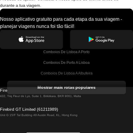
durante a tua viagem.
Nosso aplicativo gratuito para cada etapa da sua viagem -
planejar viagens nunca foi tão fácil!
Comboios De Lisboa A Porto
Comboios De Porto A Lisboa
Comboios De Lisboa A Albufeira
Comboios De Albufeira A Lisboa
Mostrar mais rotas populares
Firebird GT Limited (OC 1451)
Comboios De Lisboa A Lagos
432, Triq Fleur de Lys, Suite 1, Birkirkara, BKR 9061, Malta
Comboios De Lagos A Lisboa
Firebird GT Limited (61211989)
Unit G 15/F Tal Building 49 Austin Road, KL, Hong Kong
Comboios De Lisboa A Madrid
Comboios De Madrid A Lisboa