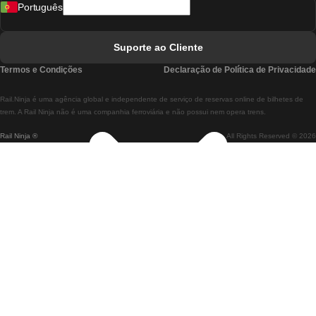
Português
Comboios De Lisboa A Faro
Comboios De Faro A Lisboa
Suporte ao Cliente
Comboios De Lisboa A Coimbra
Termos e Condições
Declaração de Política de Privacidade
Comboios De Coimbra A Lisboa
Rail.Ninja é uma agência global e independente de serviço de reservas online de bilhetes de
Comboios De Lisboa A Braga
trem. A Rail Ninja não é uma companhia ferroviária e não possui nem opera trens.
Rail Ninja ®
All Rights Reserved © 2026
Comboios De Braga A Lisboa
Comboios De Porto A Coimbra
Comboios De Coimbra A Porto
Comboios De Barcelona A Madrid
Comboios De Madrid A Barcelona
Comboios De Barcelona A Valência
Comboios De Valência A Barcelona
Comboios De Barcelona a Paris