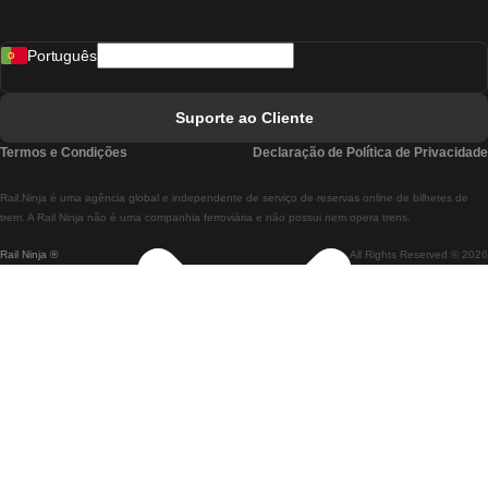
Comboios De Madrid A Lisboa
Português
Comboios De Lisboa A Faro
Comboios De Faro A Lisboa
Suporte ao Cliente
Comboios De Lisboa A Coimbra
Termos e Condições
Declaração de Política de Privacidade
Comboios De Coimbra A Lisboa
Rail.Ninja é uma agência global e independente de serviço de reservas online de bilhetes de
Comboios De Lisboa A Braga
trem. A Rail Ninja não é uma companhia ferroviária e não possui nem opera trens.
Rail Ninja ®
All Rights Reserved © 2026
Comboios De Braga A Lisboa
Comboios De Porto A Coimbra
Comboios De Coimbra A Porto
Comboios De Barcelona A Madrid
Comboios De Madrid A Barcelona
Comboios De Barcelona A Valência