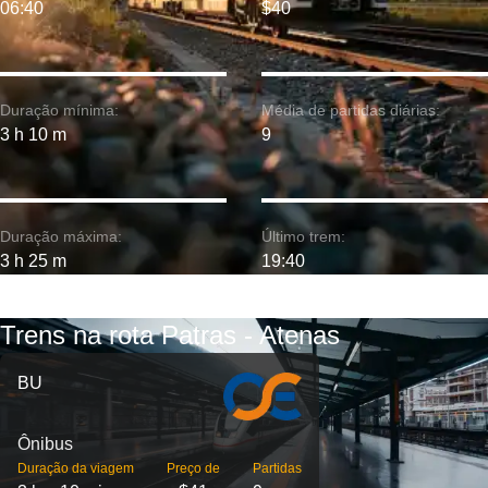
06:40
$40
Duração mínima:
Média de partidas diárias:
3 h 10 m
9
Duração máxima:
Último trem:
3 h 25 m
19:40
Trens na rota Patras - Atenas
BU
Ônibus
Duração da viagem
Preço de
Partidas