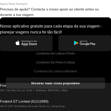
Apoio Real Humano
Precisas de ajuda? Contacta o nosso apoio ao cliente antes ou
durante a tua viagem.
Nosso aplicativo gratuito para cada etapa da sua viagem -
planejar viagens nunca foi tão fácil!
Comboios De Lisboa A Porto
Comboios De Porto A Lisboa
Comboios De Lisboa A Albufeira
Comboios De Albufeira A Lisboa
Mostrar mais rotas populares
Firebird GT Limited (OC 1451)
Comboios De Lisboa A Lagos
432, Triq Fleur de Lys, Suite 1, Birkirkara, BKR 9061, Malta
Comboios De Lagos A Lisboa
Firebird GT Limited (61211989)
Unit G 15/F Tal Building 49 Austin Road, KL, Hong Kong
Comboios De Lisboa A Madrid