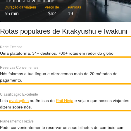
Trem de alta velocidade
Duração da viagem
Preço de
Partidas
55 min
$62
19
Rotas populares de Kitakyushu e Iwakuni
Rede Extensa
Uma plataforma, 34+ destinos, 700+ rotas em redor do globo.
Reservas Convenientes
Nós falamos a tua língua e oferecemos mais de 20 métodos de
pagamento.
Classificação Excelente
Leia
avaliações
autênticas do
Rail Ninja
e veja o que nossos viajantes
dizem sobre nós.
Planeamento Flexível
Pode convenientemente reservar os seus bilhetes de comboio com