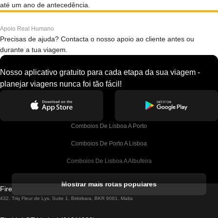
até um ano de antecedência.
Apoio Real Humano
Precisas de ajuda? Contacta o nosso apoio ao cliente antes ou
durante a tua viagem.
Nosso aplicativo gratuito para cada etapa da sua viagem -
planejar viagens nunca foi tão fácil!
Comboios De Lisboa A Porto
Comboios De Porto A Lisboa
Comboios De Lisboa A Albufeira
Comboios De Albufeira A Lisboa
Mostrar mais rotas populares
Firebird GT Limited (OC 1451)
Comboios De Lisboa A Lagos
432, Triq Fleur de Lys, Suite 1, Birkirkara, BKR 9061, Malta
Comboios De Lagos A Lisboa