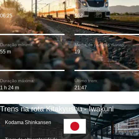
Primeiro trem:
Menor preço:
06:25
$62
Duração mínima:
Média de partidas diárias:
55 m
19
Duração máxima:
Último trem:
1 h 24 m
21:47
Trens na rota Kitakyushu - Iwakuni
Kodama Shinkansen