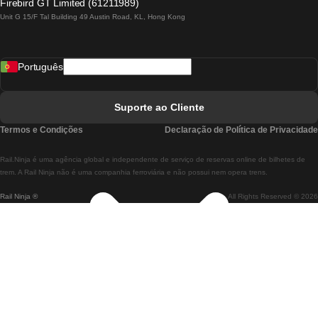
Firebird GT Limited (61211989)
Unit G 15/F Tal Building 49 Austin Road, KL, Hong Kong
Comboios De Lisboa A Madrid
Comboios De Madrid A Lisboa
Português
Comboios De Lisboa A Faro
Comboios De Faro A Lisboa
Suporte ao Cliente
Comboios De Lisboa A Coimbra
Termos e Condições
Declaração de Política de Privacidade
Comboios De Coimbra A Lisboa
Rail.Ninja é uma agência global e independente de serviço de reservas online de bilhetes de
Comboios De Lisboa A Braga
trem. A Rail Ninja não é uma companhia ferroviária e não possui nem opera trens.
Rail Ninja ®
All Rights Reserved © 2026
Comboios De Braga A Lisboa
Comboios De Porto A Coimbra
Comboios De Coimbra A Porto
Comboios De Barcelona A Madrid
Comboios De Madrid A Barcelona