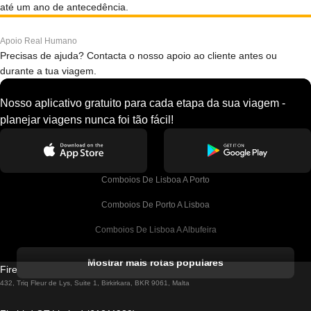
até um ano de antecedência.
Apoio Real Humano
Precisas de ajuda? Contacta o nosso apoio ao cliente antes ou
durante a tua viagem.
Nosso aplicativo gratuito para cada etapa da sua viagem -
planejar viagens nunca foi tão fácil!
Comboios De Lisboa A Porto
Comboios De Porto A Lisboa
Comboios De Lisboa A Albufeira
Comboios De Albufeira A Lisboa
Mostrar mais rotas populares
Firebird GT Limited (OC 1451)
Comboios De Lisboa A Lagos
432, Triq Fleur de Lys, Suite 1, Birkirkara, BKR 9061, Malta
Comboios De Lagos A Lisboa