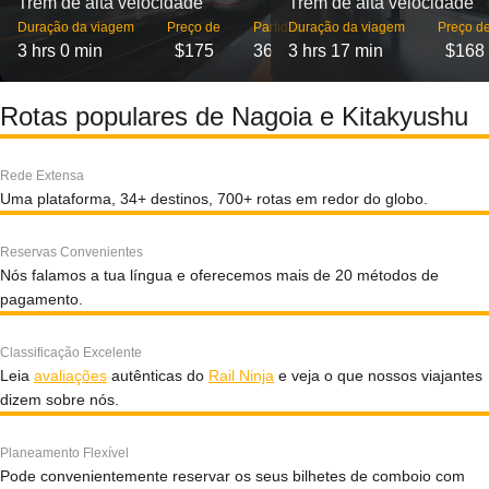
Trem de alta velocidade
Trem de alta velocidade
Duração da viagem
Preço de
Partidas
Duração da viagem
Preço d
3 hrs 0 min
$175
36
3 hrs 17 min
$168
Rotas populares de Nagoia e Kitakyushu
Rede Extensa
Uma plataforma, 34+ destinos, 700+ rotas em redor do globo.
Reservas Convenientes
Nós falamos a tua língua e oferecemos mais de 20 métodos de
pagamento.
Classificação Excelente
Leia
avaliações
autênticas do
Rail Ninja
e veja o que nossos viajantes
dizem sobre nós.
Planeamento Flexível
Pode convenientemente reservar os seus bilhetes de comboio com