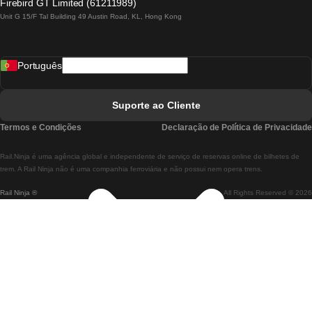
Firebird GT Limited (61211989)
Unit G 15/F Tal Building 49 Austin Road, KL, Hong Kong
Comboios De Lisboa A Madrid
Comboios De Madrid A Lisboa
Português
Comboios De Lisboa A Faro
Comboios De Faro A Lisboa
Suporte ao Cliente
Comboios De Lisboa A Coimbra
Termos e Condições
Declaração de Política de Privacidade
Comboios De Coimbra A Lisboa
Rail.Ninja é uma agência global e independente de serviço de reservas online de bilhetes de
Comboios De Lisboa A Braga
trem. A Rail Ninja não é uma companhia ferroviária e não possui nem opera trens.
Rail Ninja ®
All Rights Reserved © 2026
Comboios De Braga A Lisboa
Comboios De Porto A Coimbra
Comboios De Coimbra A Porto
Comboios De Barcelona A Madrid
Comboios De Madrid A Barcelona