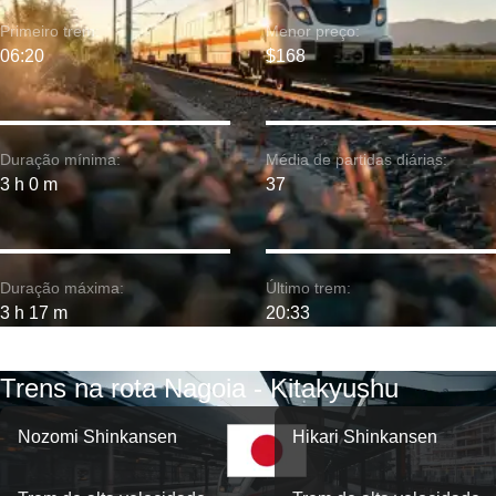
Primeiro trem:
Menor preço:
06:20
$168
Duração mínima:
Média de partidas diárias:
3 h 0 m
37
Duração máxima:
Último trem:
3 h 17 m
20:33
Trens na rota Nagoia - Kitakyushu
Nozomi Shinkansen
Hikari Shinkansen