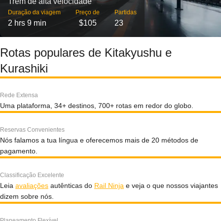
Trem de alta velocidade
Duração da viagem
Preço de
Partidas
2 hrs 9 min
$105
23
Rotas populares de Kitakyushu e
Kurashiki
Rede Extensa
Uma plataforma, 34+ destinos, 700+ rotas em redor do globo.
Reservas Convenientes
Nós falamos a tua língua e oferecemos mais de 20 métodos de
pagamento.
Classificação Excelente
Leia
avaliações
autênticas do
Rail Ninja
e veja o que nossos viajantes
dizem sobre nós.
Planeamento Flexível