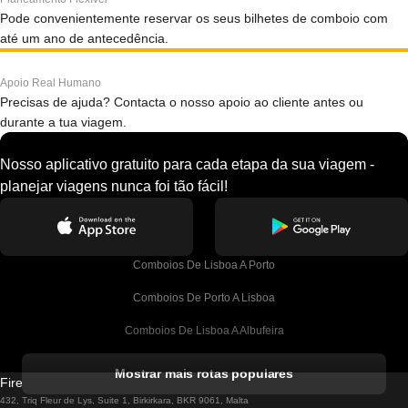
Pode convenientemente reservar os seus bilhetes de comboio com
até um ano de antecedência.
Apoio Real Humano
Precisas de ajuda? Contacta o nosso apoio ao cliente antes ou
durante a tua viagem.
Nosso aplicativo gratuito para cada etapa da sua viagem -
planejar viagens nunca foi tão fácil!
Comboios De Lisboa A Porto
Comboios De Porto A Lisboa
Comboios De Lisboa A Albufeira
Comboios De Albufeira A Lisboa
Mostrar mais rotas populares
Firebird GT Limited (OC 1451)
Comboios De Lisboa A Lagos
432, Triq Fleur de Lys, Suite 1, Birkirkara, BKR 9061, Malta