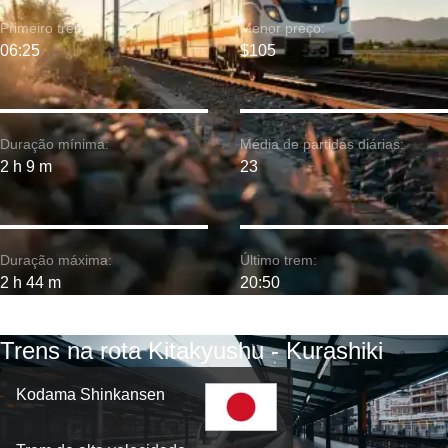
Primeiro trem:
Menor preço:
06:25
$105
Duração mínima:
Média de partidas diárias:
2 h 9 m
23
Duração máxima:
Último trem:
2 h 44 m
20:50
Trens na rota Kitakyushu - Kurashiki
Kodama Shinkansen