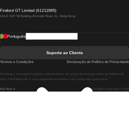
Comboios De Lagos A Lisboa
Firebird GT Limited (61211989)
Unit G 15/F Tal Building 49 Austin Road, KL, Hong Kong
Comboios De Lisboa A Madrid
Comboios De Madrid A Lisboa
Português
Comboios De Lisboa A Faro
Comboios De Faro A Lisboa
Suporte ao Cliente
Comboios De Lisboa A Coimbra
Termos e Condições
Declaração de Política de Privacidade
Comboios De Coimbra A Lisboa
Rail.Ninja é uma agência global e independente de serviço de reservas online de bilhetes de
Comboios De Lisboa A Braga
trem. A Rail Ninja não é uma companhia ferroviária e não possui nem opera trens.
Rail Ninja ®
All Rights Reserved © 2026
Comboios De Braga A Lisboa
Comboios De Porto A Coimbra
Comboios De Coimbra A Porto
Comboios De Barcelona A Madrid