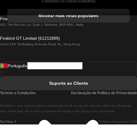
Comboios De Lisboa A Albufeira
Comboios De Albufeira A Lisboa
Mostrar mais rotas populares
Firebird GT Limited (OC 1451)
Comboios De Lisboa A Lagos
432, Triq Fleur de Lys, Suite 1, Birkirkara, BKR 9061, Malta
Comboios De Lagos A Lisboa
Firebird GT Limited (61211989)
Unit G 15/F Tal Building 49 Austin Road, KL, Hong Kong
Comboios De Lisboa A Madrid
Comboios De Madrid A Lisboa
Português
Comboios De Lisboa A Faro
Comboios De Faro A Lisboa
Suporte ao Cliente
Comboios De Lisboa A Coimbra
Termos e Condições
Declaração de Política de Privacidade
Comboios De Coimbra A Lisboa
Rail.Ninja é uma agência global e independente de serviço de reservas online de bilhetes de
Comboios De Lisboa A Braga
trem. A Rail Ninja não é uma companhia ferroviária e não possui nem opera trens.
Rail Ninja ®
All Rights Reserved © 2026
Comboios De Braga A Lisboa
Comboios De Porto A Coimbra