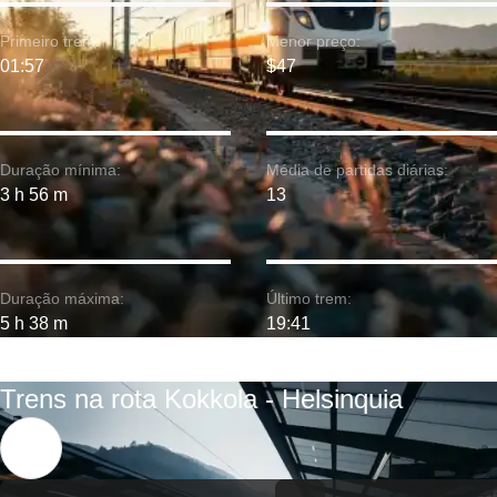
Primeiro trem:
Menor preço:
01:57
$47
Duração mínima:
Média de partidas diárias:
3 h 56 m
13
Duração máxima:
Último trem:
5 h 38 m
19:41
Trens na rota Kokkola - Helsinquia