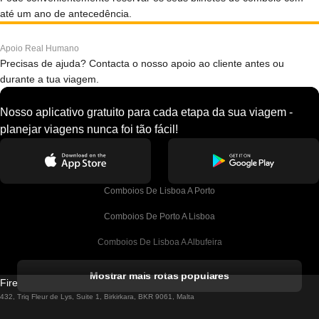
até um ano de antecedência.
Apoio Real Humano
Precisas de ajuda? Contacta o nosso apoio ao cliente antes ou
durante a tua viagem.
Nosso aplicativo gratuito para cada etapa da sua viagem -
planejar viagens nunca foi tão fácil!
Comboios De Lisboa A Porto
Comboios De Porto A Lisboa
Comboios De Lisboa A Albufeira
Comboios De Albufeira A Lisboa
Mostrar mais rotas populares
Firebird GT Limited (OC 1451)
Comboios De Lisboa A Lagos
432, Triq Fleur de Lys, Suite 1, Birkirkara, BKR 9061, Malta