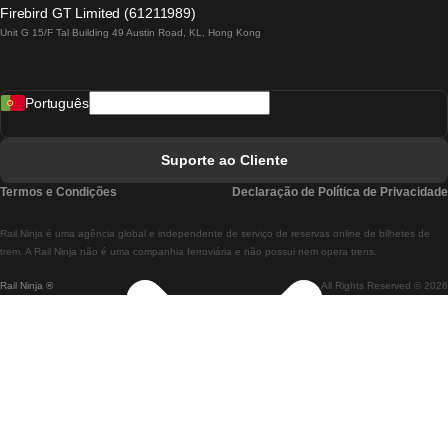
Comboios De Lagos A Lisboa
Firebird GT Limited (61211989)
Unit G 15/F Tal Building 49 Austin Road, KL, Hong Kong
Comboios De Lisboa A Madrid
Comboios De Madrid A Lisboa
Português
Comboios De Lisboa A Faro
Comboios De Faro A Lisboa
Suporte ao Cliente
Comboios De Lisboa A Coimbra
Termos e Condições
Declaração de Política de Privacidade
Comboios De Coimbra A Lisboa
Rail.Ninja é uma agência global e independente de serviço de reservas online de bilhetes de
Comboios De Lisboa A Braga
trem. A Rail Ninja não é uma companhia ferroviária e não possui nem opera trens.
Rail Ninja ®
All Rights Reserved © 2026
Comboios De Braga A Lisboa
Comboios De Porto A Coimbra
Comboios De Coimbra A Porto
Comboios De Barcelona A Madrid
Comboios De Madrid A Barcelona