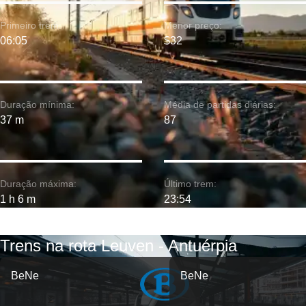
Primeiro trem:
Menor preço:
06:05
$32
Duração mínima:
Média de partidas diárias:
37 m
87
Duração máxima:
Último trem:
1 h 6 m
23:54
Trens na rota Leuven - Antuérpia
BeNe
BeNe