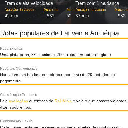
Trem de alta velocidade
Trem com 1 mudança
Duração da viagem
Preço de
Partidas
Duração da viagem
Preço d
42 min
$32
50
37 min
$32
Rotas populares de Leuven e Antuérpia
Rede Extensa
Uma plataforma, 34+ destinos, 700+ rotas em redor do globo.
Reservas Convenientes
Nós falamos a tua língua e oferecemos mais de 20 métodos de
pagamento.
Classificação Excelente
Leia
avaliações
autênticas do
Rail Ninja
e veja o que nossos viajantes
dizem sobre nós.
Planeamento Flexível
Pode convenientemente reservar os seus bilhetes de comboio com