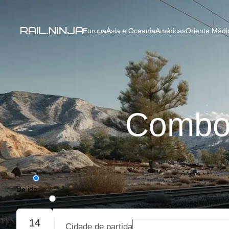
Europa
Ásia e Oceania
Américas
Oriente Médio
Comboi
De ida
De ida e volta
14
Cidade de partida