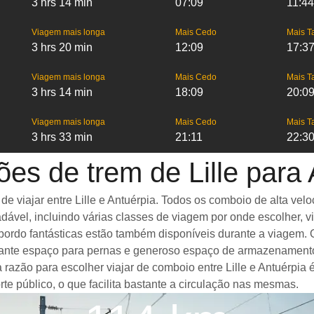
3 hrs 14 min
07:09
11:44
Viagem mais longa
Mais Cedo
Mais T
3 hrs 20 min
12:09
17:3
Viagem mais longa
Mais Cedo
Mais T
3 hrs 14 min
18:09
20:0
Viagem mais longa
Mais Cedo
Mais T
3 hrs 33 min
21:11
22:3
ões de trem de Lille para 
viajar entre Lille e Antuérpia. Todos os comboio de alta velo
dável, incluindo várias classes de viagem por onde escolher, 
 bordo fantásticas estão também disponíveis durante a viagem.
stante espaço para pernas e generoso espaço de armazenament
 razão para escolher viajar de comboio entre Lille e Antuérpia
rte público, o que facilita bastante a circulação nas mesmas.