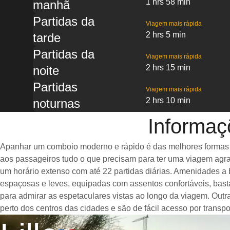
1 hrs 58 min
manhã
Partidas da
Viagem mais rápida
2 hrs 5 min
tarde
Partidas da
Viagem mais rápida
2 hrs 15 min
noite
Partidas
Viagem mais rápida
2 hrs 10 min
noturnas
Informaç
Apanhar um comboio moderno e rápido é das melhores formas de 
aos passageiros tudo o que precisam para ter uma viagem agra
um horário extenso com até 22 partidas diárias. Amenidades a
espaçosas e leves, equipadas com assentos confortáveis, ba
para admirar as espetaculares vistas ao longo da viagem. Outra
perto dos centros das cidades e são de fácil acesso por transpo