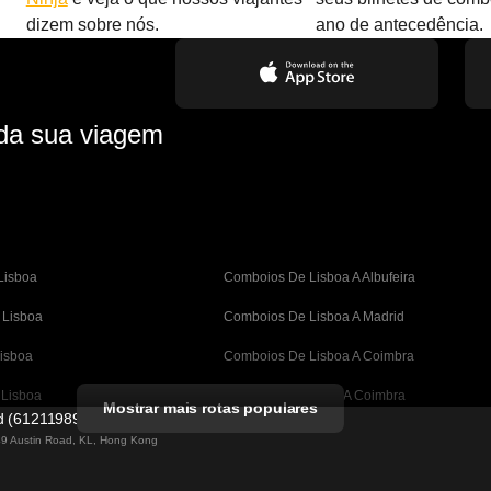
dizem sobre nós.
ano de antecedência.
 da sua viagem
Lisboa
Comboios De Lisboa A Albufeira
 Lisboa
Comboios De Lisboa A Madrid
isboa
Comboios De Lisboa A Coimbra
 Lisboa
Comboios De Porto A Coimbra
Mostrar mais rotas populares
ed (61211989)
A Barcelona
Comboios De Barcelona A Valência
 49 Austin Road, KL, Hong Kong
Barcelona
Comboios De Barcelona A Sevilha