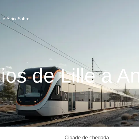
 e África
Sobre
os de Lille a An
Cidade de chegada