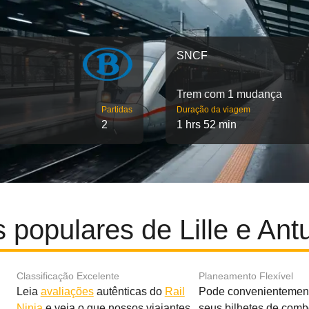
SNCF
Trem com 1 mudança
Partidas
Duração da viagem
2
1 hrs 52 min
 populares de Lille e Ant
Classificação Excelente
Planeamento Flexível
Leia
avaliações
autênticas do
Rail
Pode convenientement
Ninja
e veja o que nossos viajantes
seus bilhetes de com