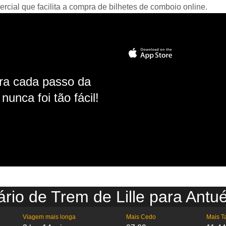
ial que facilita a compra de bilhetes de comboio online.
ara cada passo da
unca foi tão fácil!
rio de Trem de Lille para Antu
Viagem mais longa
Mais Cedo
Mais T