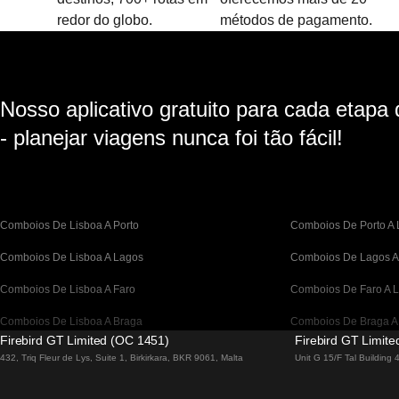
redor do globo.
métodos de pagamento.
Nosso aplicativo gratuito para cada etapa
- planejar viagens nunca foi tão fácil!
Comboios De Lisboa A Porto
Comboios De Porto A 
Comboios De Lisboa A Lagos
Comboios De Lagos A
Comboios De Lisboa A Faro
Comboios De Faro A L
Comboios De Lisboa A Braga
Comboios De Braga A
Firebird GT Limited (OC 1451)
Firebird GT Limit
Comboios De Barcelona A Madrid
Comboios De Madrid 
432, Triq Fleur de Lys, Suite 1, Birkirkara, BKR 9061, Malta
Unit G 15/F Tal Building
Comboios De Barcelona a Paris
Comboios De Paris A 