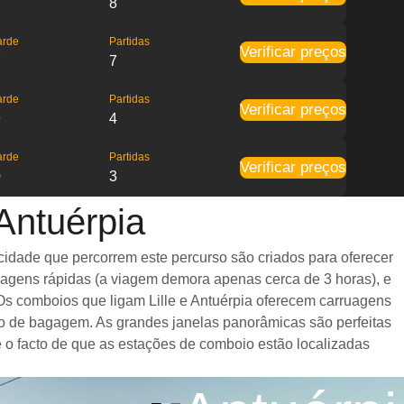
8
arde
Partidas
Verificar preços
7
7
arde
Partidas
Verificar preços
9
4
arde
Partidas
Verificar preços
0
3
Antuérpia
cidade que percorrem este percurso são criados para oferecer
viagens rápidas (a viagem demora apenas cerca de 3 horas), e
 Os comboios que ligam Lille e Antuérpia oferecem carruagens
o de bagagem. As grandes janelas panorâmicas são perfeitas
 é o facto de que as estações de comboio estão localizadas