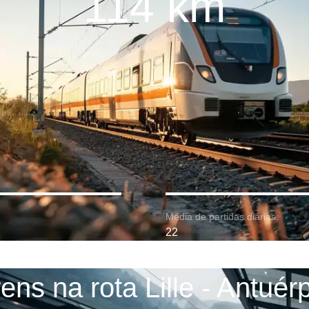
114 km
Média de partidas diárias:
22
ens na rota Lille - Antuér