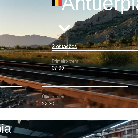
Antuérpi
2 estações
Primeiro trem:
07:09
Último trem:
22:30
pia