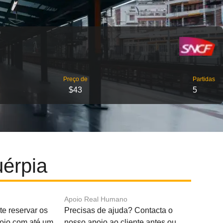
Preço de
Partidas
$43
5
uérpia
Apoio Real Humano
e reservar os
Precisas de ajuda? Contacta o
boio com até um
nosso apoio ao cliente antes ou