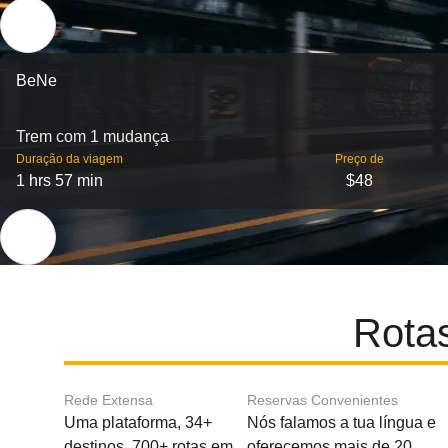
BeNe
Trem com 1 mudança
Duração da viagem
Preço de
1 hrs 57 min
$48
Rotas
Rede Extensa
Reservas Convenientes
Uma plataforma, 34+
Nós falamos a tua língua e
destinos, 700+ rotas em
oferecemos mais de 20