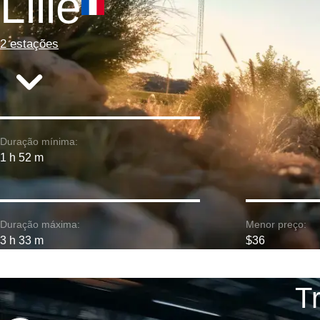
Lille
2 estações
Duração mínima:
1 h 52 m
Duração máxima:
Menor preço:
3 h 33 m
$36
Tr