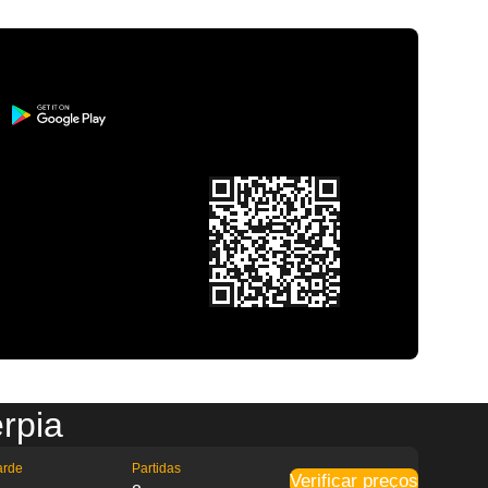
érpia
arde
Partidas
Verificar preços