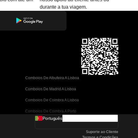
durante a tua viagem.
Comboios De Albufeira A Lisboa
Comboios De Madrid A Lisboa
Comboios De Coimbra A Lisboa
Comboios De Coimbra A Porto
Português
Comboios De Valência A Barcelona
Suporte ao Cliente
Comboios De Sevilha A Barcelona
Termos e Condições