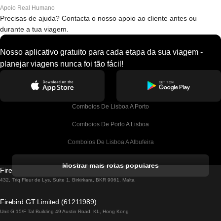
Apoio Real Humano
Precisas de ajuda? Contacta o nosso apoio ao cliente antes ou
durante a tua viagem.
Nosso aplicativo gratuito para cada etapa da sua viagem -
planejar viagens nunca foi tão fácil!
Comboios De Lisboa A Porto
Comboios De Porto A Lisboa
Comboios De Lisboa A Albufeira
Comboios De Albufeira A Lisboa
Mostrar mais rotas populares
Firebird GT Limited (OC 1451)
Comboios De Lisboa A Lagos
432, Triq Fleur de Lys, Suite 1, Birkirkara, BKR 9061, Malta
Comboios De Lagos A Lisboa
Firebird GT Limited (61211989)
Unit G 15/F Tal Building 49 Austin Road, KL, Hong Kong
Comboios De Lisboa A Madrid