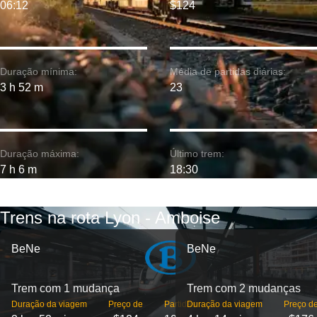
06:12
$124
Duração mínima:
Média de partidas diárias:
3 h 52 m
23
Duração máxima:
Último trem:
7 h 6 m
18:30
Trens na rota Lyon - Amboise
BeNe
BeNe
Trem com 1 mudança
Trem com 2 mudanças
Duração da viagem
Preço de
Partidas
Duração da viagem
Preço d