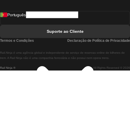
Comboios De Madrid A Lisboa
Português
Comboios De Lisboa A Faro
Comboios De Faro A Lisboa
Suporte ao Cliente
Comboios De Lisboa A Coimbra
Termos e Condições
Declaração de Política de Privacidade
Comboios De Coimbra A Lisboa
Rail.Ninja é uma agência global e independente de serviço de reservas online de bilhetes de
Comboios De Lisboa A Braga
trem. A Rail Ninja não é uma companhia ferroviária e não possui nem opera trens.
Rail Ninja ®
All Rights Reserved © 2026
Comboios De Braga A Lisboa
Comboios De Porto A Coimbra
Comboios De Coimbra A Porto
Comboios De Barcelona A Madrid
Comboios De Madrid A Barcelona
Comboios De Barcelona A Valência