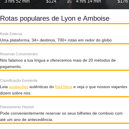
3 hrs 52 min
$124
10
4 hrs 14 min
$176
Rotas populares de Lyon e Amboise
Rede Extensa
Uma plataforma, 34+ destinos, 700+ rotas em redor do globo.
Reservas Convenientes
Nós falamos a tua língua e oferecemos mais de 20 métodos de
pagamento.
Classificação Excelente
Leia
avaliações
autênticas do
Rail Ninja
e veja o que nossos viajantes
dizem sobre nós.
Planeamento Flexível
Pode convenientemente reservar os seus bilhetes de comboio com
até um ano de antecedência.