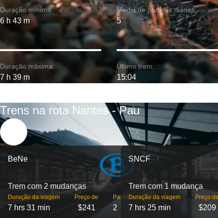
Duração mínima:
Média de partidas diárias:
6 h 43 m
5
Duração máxima:
Último trem:
7 h 39 m
15:04
Trens na rota Nantes - Pau
BeNe
SNCF
Trem com 2 mudanças
Trem com 1 mudança
Duração da viagem
Preço de
Partidas
Duração da viagem
Preço d
7 hrs 31 min
$241
2
7 hrs 25 min
$209