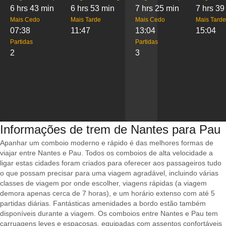
6 hrs 43 min
6 hrs 53 min
7 hrs 25 min
7 hrs 39
Mais Cedo
Mais Tarde
Mais Cedo
Mais Tarde
07:38
11:47
13:04
15:04
Partidas
Partidas
2
3
Informações de trem de Nantes para Pau
Apanhar um comboio moderno e rápido é das melhores formas de
viajar entre Nantes e Pau. Todos os comboios de alta velocidade a
ligar estas cidades foram criados para oferecer aos passageiros tudo
o que possam precisar para uma viagem agradável, incluindo várias
classes de viagem por onde escolher, viagens rápidas (a viagem
demora apenas cerca de 7 horas), e um horário extenso com até 5
partidas diárias. Fantásticas amenidades a bordo estão também
disponíveis durante a viagem. Os comboios entre Nantes e Pau tem
carruagens leves e espaçosas, equipadas com assentos confortáveis