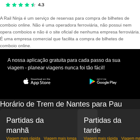
A Rail Ninja é um serviço de reservas para compra de bilhetes de
comboio online. Não é uma operadora ferroviária, não possui nem
opera comboios e não é o site oficial de nenhuma empresa ferroviária.
É uma empresa comercial que facilita a compra de bilhetes de
comboio online.
A nossa aplicação gratuita para cada passo da sua
viagem - planear viagens nunca foi tão fácil!
Horário de Trem de Nantes para Pau
Partidas da
Partidas da
manhã
tarde
Viagem mais rápida
Viagem mais longa
Viagem mais rápida
Viagem ma