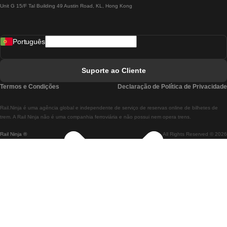
Unit G 15/F Tal Building 49 Austin Road, KL, Hong Kong
Comboios De Lisboa A Madrid
Comboios De Madrid A Lisboa
Português
Comboios De Lisboa A Faro
Comboios De Faro A Lisboa
Suporte ao Cliente
Comboios De Lisboa A Coimbra
Termos e Condições
Declaração de Política de Privacidade
Comboios De Coimbra A Lisboa
Rail.Ninja é uma agência global e independente de serviço de reservas online de bilhetes de
Comboios De Lisboa A Braga
trem. A Rail Ninja não é uma companhia ferroviária e não possui nem opera trens.
Rail Ninja ®
All Rights Reserved © 2026
Comboios De Braga A Lisboa
Comboios De Porto A Coimbra
Comboios De Coimbra A Porto
Comboios De Barcelona A Madrid
Comboios De Madrid A Barcelona
Comboios De Barcelona A Valência