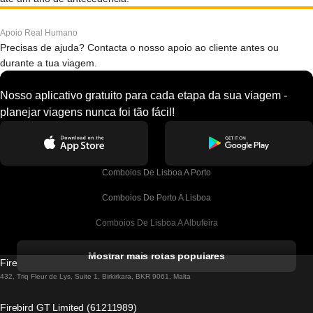
Apoio Real Humano
Precisas de ajuda? Contacta o nosso apoio ao cliente antes ou
durante a tua viagem.
Nosso aplicativo gratuito para cada etapa da sua viagem -
planejar viagens nunca foi tão fácil!
Comboios De Lisboa A Porto
Comboios De Porto A Lisboa
Comboios De Lisboa A Albufeira
Comboios De Albufeira A Lisboa
Mostrar mais rotas populares
Firebird GT Limited (OC 1451)
Comboios De Lisboa A Lagos
432, Triq Fleur de Lys, Suite 1, Birkirkara, BKR 9061, Malta
Comboios De Lagos A Lisboa
Firebird GT Limited (61211989)