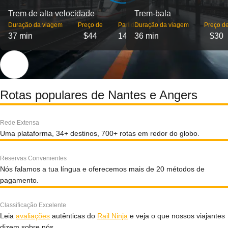
Trem de alta velocidade
Trem-bala
Duração da viagem
Preço de
Partidas
Duração da viagem
Preço d
37 min
$44
14
36 min
$30
Rotas populares de Nantes e Angers
Rede Extensa
Uma plataforma, 34+ destinos, 700+ rotas em redor do globo.
Reservas Convenientes
Nós falamos a tua língua e oferecemos mais de 20 métodos de
pagamento.
Classificação Excelente
Leia
avaliações
autênticas do
Rail Ninja
e veja o que nossos viajantes
dizem sobre nós.