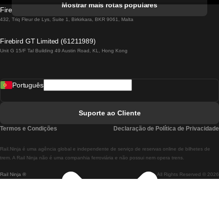
Mostrar mais rotas populares
Firebird GT Limited (OC 1451)
Comboios De Lisboa A Lagos
432, Triq Fleur de Lys, Suite 1, Birkirkara, BKR 9061, Malta
Comboios De Lagos A Lisboa
Firebird GT Limited (61211989)
Unit G 15/F Tal Building 49 Austin Road, KL, Hong Kong
Comboios De Lisboa A Madrid
Comboios De Madrid A Lisboa
Português
Comboios De Lisboa A Faro
Comboios De Faro A Lisboa
Suporte ao Cliente
Comboios De Lisboa A Coimbra
Termos e Condições
Declaração de Política de Privacidade
Comboios De Coimbra A Lisboa
Rail.Ninja é uma agência global e independente de serviço de reservas online de bilhetes de
Comboios De Lisboa A Braga
trem. A Rail Ninja não é uma companhia ferroviária e não possui nem opera trens.
Rail Ninja ®
All Rights Reserved © 2026
Comboios De Braga A Lisboa
Comboios De Porto A Coimbra
Comboios De Coimbra A Porto