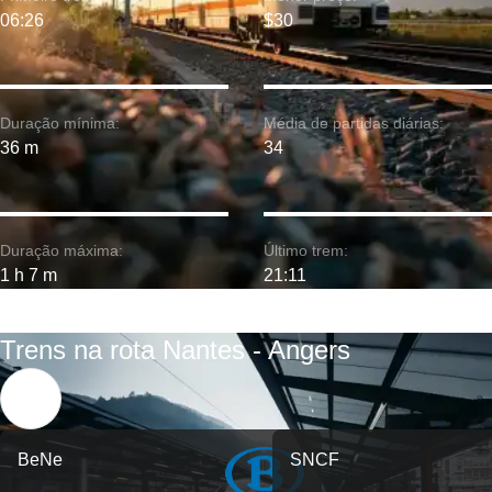
06:26
$30
Duração mínima:
Média de partidas diárias:
36 m
34
Duração máxima:
Último trem:
1 h 7 m
21:11
Trens na rota Nantes - Angers
BeNe
SNCF