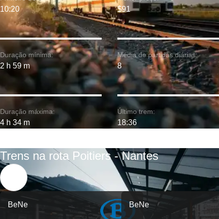
10:20
$91
Duração mínima:
Média de partidas diárias:
2 h 59 m
8
Duração máxima:
Último trem:
4 h 34 m
18:36
Trens na rota Poitiers - Nantes
BeNe
BeNe