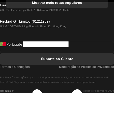
Mostrar mais rotas populares
Firebird GT Limited (OC 1451)
Comboios De Lisboa A Lagos
432, Triq Fleur de Lys, Suite 1, Birkirkara, BKR 9061, Malta
Comboios De Lagos A Lisboa
Firebird GT Limited (61211989)
Unit G 15/F Tal Building 49 Austin Road, KL, Hong Kong
Comboios De Lisboa A Madrid
Comboios De Madrid A Lisboa
Português
Comboios De Lisboa A Faro
Comboios De Faro A Lisboa
Suporte ao Cliente
Comboios De Lisboa A Coimbra
Termos e Condições
Declaração de Política de Privacidade
Comboios De Coimbra A Lisboa
Rail.Ninja é uma agência global e independente de serviço de reservas online de bilhetes de
Comboios De Lisboa A Braga
trem. A Rail Ninja não é uma companhia ferroviária e não possui nem opera trens.
Rail Ninja ®
All Rights Reserved © 2026
Comboios De Braga A Lisboa
Comboios De Porto A Coimbra
Comboios De Coimbra A Porto