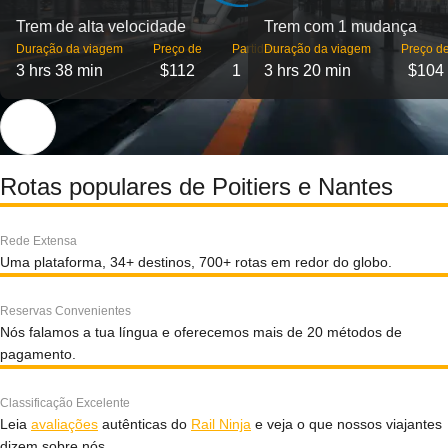
Trem de alta velocidade
Trem com 1 mudança
Duração da viagem
Preço de
Partidas
Duração da viagem
Preço d
3 hrs 38 min
$112
1
3 hrs 20 min
$104
Rotas populares de Poitiers e Nantes
Rede Extensa
Uma plataforma, 34+ destinos, 700+ rotas em redor do globo.
Reservas Convenientes
Nós falamos a tua língua e oferecemos mais de 20 métodos de
pagamento.
Classificação Excelente
Leia
avaliações
autênticas do
Rail Ninja
e veja o que nossos viajantes
dizem sobre nós.