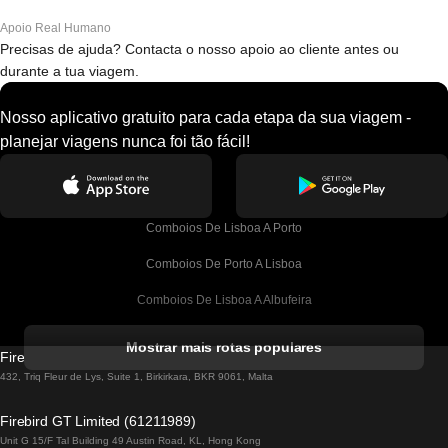
Apoio Real Humano
Precisas de ajuda? Contacta o nosso apoio ao cliente antes ou
durante a tua viagem.
Nosso aplicativo gratuito para cada etapa da sua viagem -
planejar viagens nunca foi tão fácil!
Comboios De Lisboa A Porto
Comboios De Porto A Lisboa
Comboios De Lisboa A Albufeira
Comboios De Albufeira A Lisboa
Mostrar mais rotas populares
Firebird GT Limited (OC 1451)
Comboios De Lisboa A Lagos
432, Triq Fleur de Lys, Suite 1, Birkirkara, BKR 9061, Malta
Comboios De Lagos A Lisboa
Firebird GT Limited (61211989)
Unit G 15/F Tal Building 49 Austin Road, KL, Hong Kong
Comboios De Lisboa A Madrid