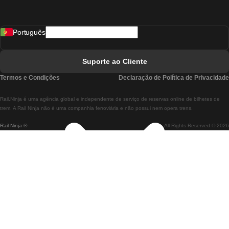
Comboios De Madrid A Lisboa
Português
Comboios De Lisboa A Faro
Comboios De Faro A Lisboa
Suporte ao Cliente
Comboios De Lisboa A Coimbra
Termos e Condições
Declaração de Política de Privacidade
Comboios De Coimbra A Lisboa
Rail.Ninja é uma agência global e independente de serviço de reservas online de bilhetes de
Comboios De Lisboa A Braga
trem. A Rail Ninja não é uma companhia ferroviária e não possui nem opera trens.
Rail Ninja ®
All Rights Reserved © 2026
Comboios De Braga A Lisboa
Comboios De Porto A Coimbra
Comboios De Coimbra A Porto
Comboios De Barcelona A Madrid
Comboios De Madrid A Barcelona
Comboios De Barcelona A Valência