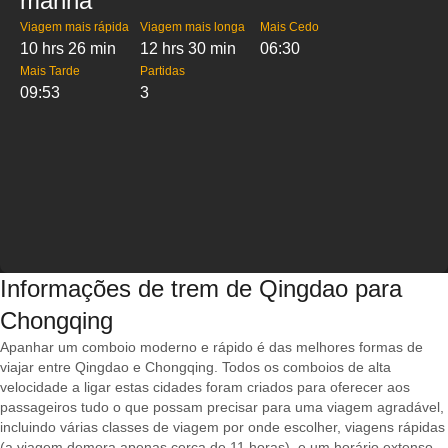
manhã
Viagem mais rápida
Viagem mais longa
Mais Cedo
10 hrs 26 min
12 hrs 30 min
06:30
Mais Tarde
Partidas
09:53
3
Informações de trem de Qingdao para
Chongqing
Apanhar um comboio moderno e rápido é das melhores formas de
viajar entre Qingdao e Chongqing. Todos os comboios de alta
velocidade a ligar estas cidades foram criados para oferecer aos
passageiros tudo o que possam precisar para uma viagem agradável,
incluindo várias classes de viagem por onde escolher, viagens rápidas
(a viagem demora apenas cerca de 11 horas), e um horário extenso