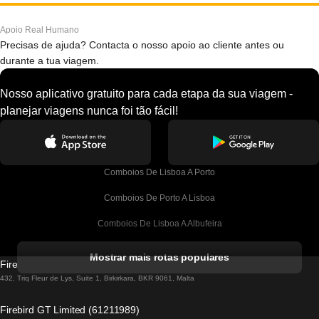
Apoio Real Humano
Precisas de ajuda? Contacta o nosso apoio ao cliente antes ou
durante a tua viagem.
Nosso aplicativo gratuito para cada etapa da sua viagem -
planejar viagens nunca foi tão fácil!
Comboios De Lisboa A Porto
Comboios De Porto A Lisboa
Comboios De Lisboa A Albufeira
Comboios De Albufeira A Lisboa
Mostrar mais rotas populares
Firebird GT Limited (OC 1451)
Comboios De Lisboa A Lagos
432, Triq Fleur de Lys, Suite 1, Birkirkara, BKR 9061, Malta
Comboios De Lagos A Lisboa
Firebird GT Limited (61211989)