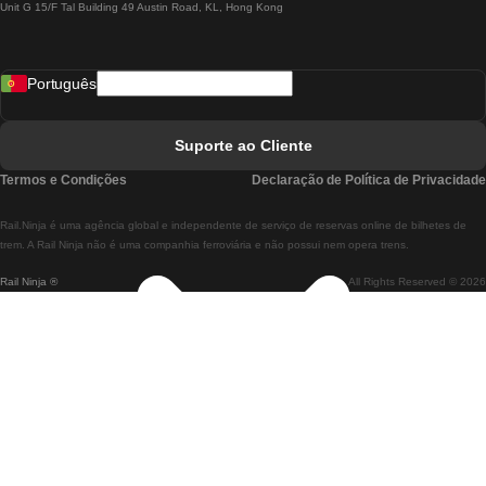
Unit G 15/F Tal Building 49 Austin Road, KL, Hong Kong
Comboios De Lisboa A Madrid
Comboios De Madrid A Lisboa
Português
Comboios De Lisboa A Faro
Comboios De Faro A Lisboa
Suporte ao Cliente
Comboios De Lisboa A Coimbra
Termos e Condições
Declaração de Política de Privacidade
Comboios De Coimbra A Lisboa
Rail.Ninja é uma agência global e independente de serviço de reservas online de bilhetes de
Comboios De Lisboa A Braga
trem. A Rail Ninja não é uma companhia ferroviária e não possui nem opera trens.
Rail Ninja ®
All Rights Reserved © 2026
Comboios De Braga A Lisboa
Comboios De Porto A Coimbra
Comboios De Coimbra A Porto
Comboios De Barcelona A Madrid
Comboios De Madrid A Barcelona
Comboios De Barcelona A Valência