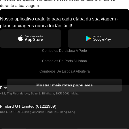
durante a tua viagem.
Nosso aplicativo gratuito para cada etapa da sua viagem -
planejar viagens nunca foi tão fácil!
Comboios De Lisboa A Porto
Comboios De Porto A Lisboa
Comboios De Lisboa A Albufeira
Comboios De Albufeira A Lisboa
Mostrar mais rotas populares
Firebird GT Limited (OC 1451)
Comboios De Lisboa A Lagos
432, Triq Fleur de Lys, Suite 1, Birkirkara, BKR 9061, Malta
Comboios De Lagos A Lisboa
Firebird GT Limited (61211989)
Unit G 15/F Tal Building 49 Austin Road, KL, Hong Kong
Comboios De Lisboa A Madrid
Comboios De Madrid A Lisboa