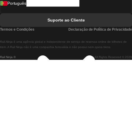
Português
Comboios De Lisboa A Faro
Comboios De Faro A Lisboa
Suporte ao Cliente
Comboios De Lisboa A Coimbra
Termos e Condições
Declaração de Política de Privacidade
Comboios De Coimbra A Lisboa
Rail.Ninja é uma agência global e independente de serviço de reservas online de bilhetes de
Comboios De Lisboa A Braga
trem. A Rail Ninja não é uma companhia ferroviária e não possui nem opera trens.
Rail Ninja ®
All Rights Reserved © 2026
Comboios De Braga A Lisboa
Comboios De Porto A Coimbra
Comboios De Coimbra A Porto
Comboios De Barcelona A Madrid
Comboios De Madrid A Barcelona
Comboios De Barcelona A Valência
Comboios De Valência A Barcelona