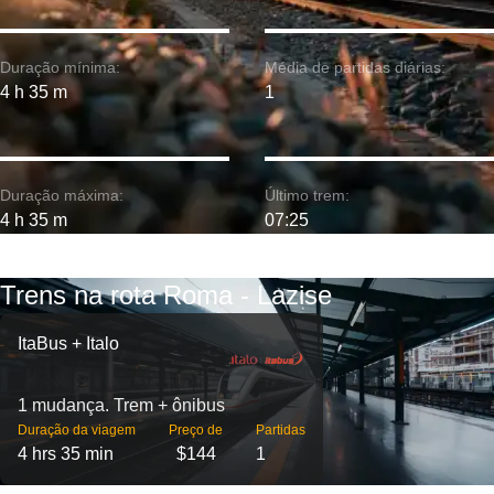
Duração mínima:
Média de partidas diárias:
4 h 35 m
1
Duração máxima:
Último trem:
4 h 35 m
07:25
Trens na rota Roma - Lazise
ItaBus + Italo
1 mudança. Trem + ônibus
Duração da viagem
Preço de
Partidas
4 hrs 35 min
$144
1