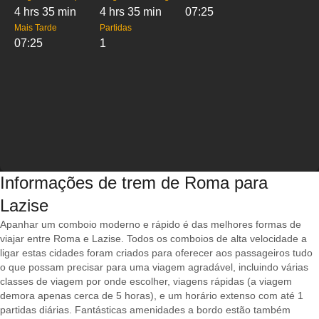
4 hrs 35 min
4 hrs 35 min
07:25
Mais Tarde
Partidas
07:25
1
Informações de trem de Roma para
Lazise
Apanhar um comboio moderno e rápido é das melhores formas de
viajar entre Roma e Lazise. Todos os comboios de alta velocidade a
ligar estas cidades foram criados para oferecer aos passageiros tudo
o que possam precisar para uma viagem agradável, incluindo várias
classes de viagem por onde escolher, viagens rápidas (a viagem
demora apenas cerca de 5 horas), e um horário extenso com até 1
partidas diárias. Fantásticas amenidades a bordo estão também