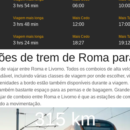
3 hrs 54 min
06:00
10:0
Viagem mais longa
Mais Cedo
Mais T
3 hrs 48 min
12:00
17:0
Viagem mais longa
Mais Cedo
Mais T
3 hrs 24 min
18:27
19:1
ões de trem de Roma par
 viajar entre Roma e Livorno. Todos os comboios de alta veloc
ável, incluindo várias classes de viagem por onde escolher, v
amenidades a bordo estão também disponíveis durante a viagem
ambém bastante espaço para as pernas e de bagagem. Grandes 
iajar de comboio entre Roma e Livorno é que as estações de com
ando a movimentação.
315 km