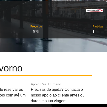
Preço de
Partidas
$75
1
vorno
Apoio Real Humano
e reservar os
Precisas de ajuda? Contacta o
boio com até um
nosso apoio ao cliente antes ou
durante a tua viagem.