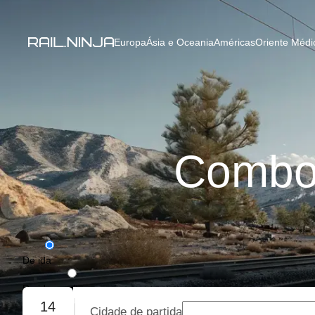
Europa
Ásia e Oceania
Américas
Oriente Médio
Comboi
De ida
De ida e volta
14
Cidade de partida