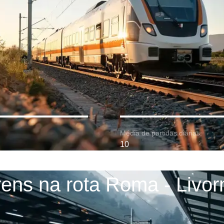
Média de partidas diárias:
10
rens na rota Roma - Livor