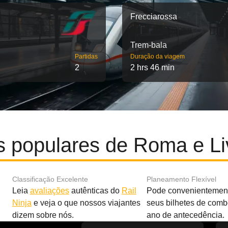
Frecciarossa
Trem-bala
Partidas
Duração da viagem
2
2 hrs 46 min
s populares de Roma e Li
Classificação Excelente
Planeamento Flexível
Leia
avaliações
autênticas do
Rail
Pode convenientement
Ninja
e veja o que nossos viajantes
seus bilhetes de com
dizem sobre nós.
ano de antecedência.