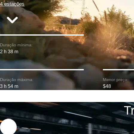
4 estações
Duração mínima:
2 h 38 m
Duração máxima:
Menor preço:
3 h 54 m
$48
T