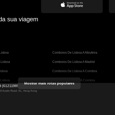
 da sua viagem
Lisboa
Comboios De Lisboa A Albufeira
 Lisboa
Comboios De Lisboa A Madrid
isboa
Comboios De Lisboa A Coimbra
 Lisboa
Comboios De Porto A Coimbra
Mostrar mais rotas populares
ed (61211989)
A Barcelona
Comboios De Barcelona A Valência
 49 Austin Road, KL, Hong Kong
Barcelona
Comboios De Barcelona A Sevilha
astian A Barcelona
Comboios De Barcelona A Málaga