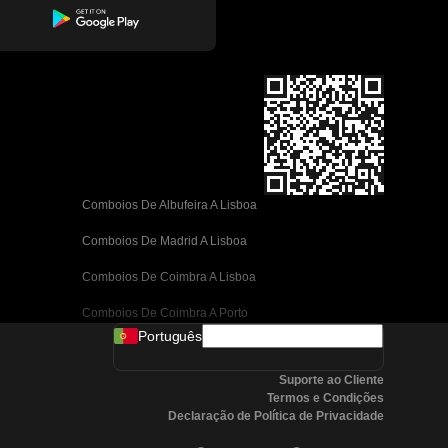
Comboios De Albufeira A Lisboa
Comboios De Madrid A Lisboa
Comboios De Coimbra A Lisboa
Comboios De Coimbra A Porto
Português
Comboios De Valência A Barcelona
Suporte ao Cliente
Comboios De Sevilha A Barcelona
Termos e Condições
Declaração de Política de Privacidade
Comboios De Málaga A Barcelona