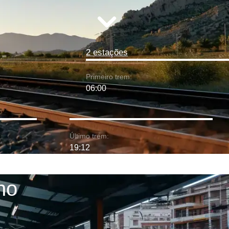
2 estações
Primeiro trem:
06:00
Último trem:
19:12
no