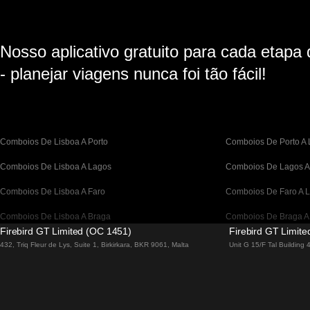
Nosso aplicativo gratuito para cada etapa
- planejar viagens nunca foi tão fácil!
Comboios De Lisboa A Porto
Comboios De Porto A 
Comboios De Lisboa A Lagos
Comboios De Lagos A
Comboios De Lisboa A Faro
Comboios De Faro A L
Comboios De Lisboa A Braga
Comboios De Braga A
Firebird GT Limited (OC 1451)
Firebird GT Limit
Comboios De Barcelona A Madrid
Comboios De Madrid 
432, Triq Fleur de Lys, Suite 1, Birkirkara, BKR 9061, Malta
Unit G 15/F Tal Building
Comboios De Barcelona a Paris
Comboios De Paris A 
Comboios De Barcelona A San Sebastian
Comboios De San Seb