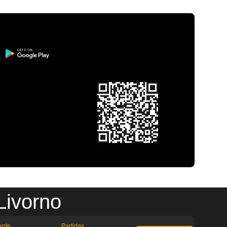
Livorno
arde
Partidas