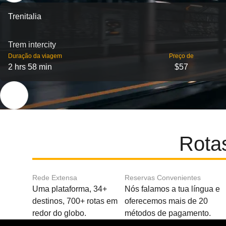
Trenitalia
Trem intercity
Duração da viagem
Preço de
2 hrs 58 min
$57
Rota
Rede Extensa
Reservas Convenientes
Uma plataforma, 34+
Nós falamos a tua língua e
destinos, 700+ rotas em
oferecemos mais de 20
redor do globo.
métodos de pagamento.