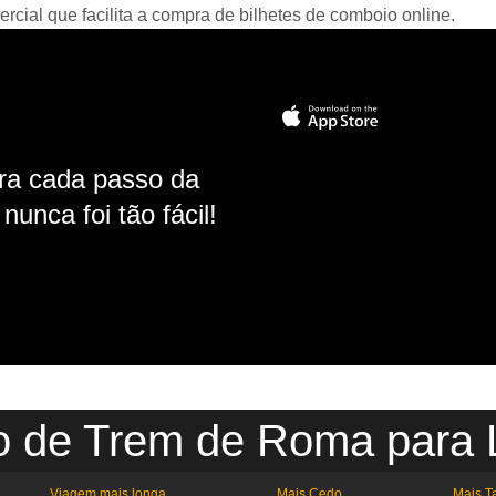
ial que facilita a compra de bilhetes de comboio online.
ara cada passo da
unca foi tão fácil!
o de Trem de Roma para 
Viagem mais longa
Mais Cedo
Mais T