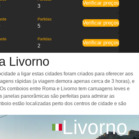
Verificar preços
0
3
arde
Partidas
Verificar preços
0
5
arde
Partidas
Verificar preços
2
2
a Livorno
idade a ligar estas cidades foram criados para oferecer aos
iagens rápidas (a viagem demora apenas cerca de 3 horas), e
. Os comboios entre Roma e Livorno tem carruagens leves e
janelas panorâmicas são perfeitas para admirar as
boio estão localizadas perto dos centros de cidade e são
Livorno