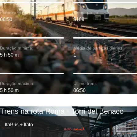
Primeiro trem:
Menor preço:
06:50
$109
Duração mínima:
Média de partidas diárias:
5 h 50 m
1
Duração máxima:
Último trem:
5 h 50 m
06:50
Trens na rota Roma - Torri del Benaco
ItaBus + Italo