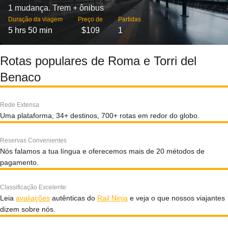
1 mudança. Trem + ônibus
Duração da viagem
Preço de
Partidas
5 hrs 50 min
$109
1
Rotas populares de Roma e Torri del
Benaco
Rede Extensa
Uma plataforma, 34+ destinos, 700+ rotas em redor do globo.
Reservas Convenientes
Nós falamos a tua língua e oferecemos mais de 20 métodos de
pagamento.
Classificação Excelente
Leia
avaliações
autênticas do
Rail Ninja
e veja o que nossos viajantes
dizem sobre nós.