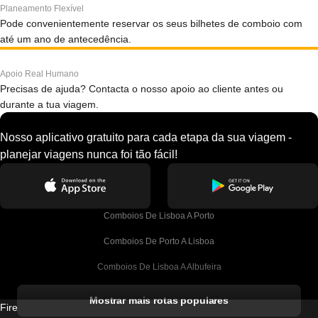
Planeamento Flexível
Pode convenientemente reservar os seus bilhetes de comboio com
até um ano de antecedência.
Apoio Real Humano
Precisas de ajuda? Contacta o nosso apoio ao cliente antes ou
durante a tua viagem.
Nosso aplicativo gratuito para cada etapa da sua viagem -
planejar viagens nunca foi tão fácil!
Comboios De Lisboa A Porto
Comboios De Porto A Lisboa
Comboios De Lisboa A Albufeira
Comboios De Albufeira A Lisboa
Mostrar mais rotas populares
Firebird GT Limited (OC 1451)