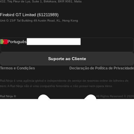
Comboios De Lisboa A Lagos
432, Triq Fleur de Lys, Suite 1, Birkirkara, BKR 9061, Malta
Comboios De Lagos A Lisboa
Firebird GT Limited (61211989)
Unit G 15/F Tal Building 49 Austin Road, KL, Hong Kong
Comboios De Lisboa A Madrid
Comboios De Madrid A Lisboa
Português
Comboios De Lisboa A Faro
Comboios De Faro A Lisboa
Suporte ao Cliente
Comboios De Lisboa A Coimbra
Termos e Condições
Declaração de Política de Privacidade
Comboios De Coimbra A Lisboa
Rail.Ninja é uma agência global e independente de serviço de reservas online de bilhetes de
Comboios De Lisboa A Braga
trem. A Rail Ninja não é uma companhia ferroviária e não possui nem opera trens.
Rail Ninja ®
All Rights Reserved © 2026
Comboios De Braga A Lisboa
Comboios De Porto A Coimbra
Comboios De Coimbra A Porto
Comboios De Barcelona A Madrid