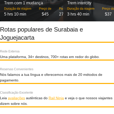
Trem com 1 mudança
Trem intercity
Duração da viagem
Preço de
Partidas
Duração da viagem
Preço d
5 hrs 10 min
$45
27
3 hrs 40 min
$37
Rotas populares de Surabaia e
Joguejacarta
Rede Extensa
Uma plataforma, 34+ destinos, 700+ rotas em redor do globo.
Reservas Convenientes
Nós falamos a tua língua e oferecemos mais de 20 métodos de
pagamento.
Classificação Excelente
Leia
avaliações
autênticas do
Rail Ninja
e veja o que nossos viajantes
dizem sobre nós.