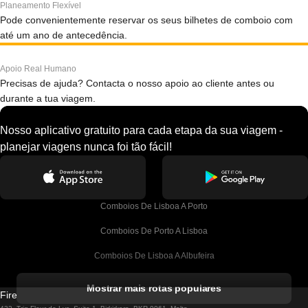
Planeamento Flexível
Pode convenientemente reservar os seus bilhetes de comboio com
até um ano de antecedência.
Apoio Real Humano
Precisas de ajuda? Contacta o nosso apoio ao cliente antes ou
durante a tua viagem.
Nosso aplicativo gratuito para cada etapa da sua viagem -
planejar viagens nunca foi tão fácil!
Comboios De Lisboa A Porto
Comboios De Porto A Lisboa
Comboios De Lisboa A Albufeira
Comboios De Albufeira A Lisboa
Mostrar mais rotas populares
Firebird GT Limited (OC 1451)
Comboios De Lisboa A Lagos