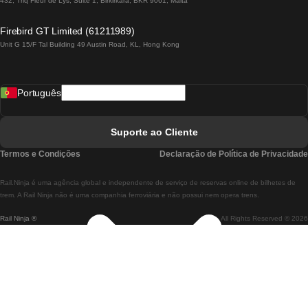
432, Triq Fleur de Lys, Suite 1, Birkirkara, BKR 9061, Malta
Comboios De Lagos A Lisboa
Firebird GT Limited (61211989)
Unit G 15/F Tal Building 49 Austin Road, KL, Hong Kong
Comboios De Lisboa A Madrid
Comboios De Madrid A Lisboa
Português
Comboios De Lisboa A Faro
Comboios De Faro A Lisboa
Suporte ao Cliente
Comboios De Lisboa A Coimbra
Termos e Condições
Declaração de Política de Privacidade
Comboios De Coimbra A Lisboa
Rail.Ninja é uma agência global e independente de serviço de reservas online de bilhetes de
Comboios De Lisboa A Braga
trem. A Rail Ninja não é uma companhia ferroviária e não possui nem opera trens.
Rail Ninja ®
All Rights Reserved © 2026
Comboios De Braga A Lisboa
Comboios De Porto A Coimbra
Comboios De Coimbra A Porto
Comboios De Barcelona A Madrid