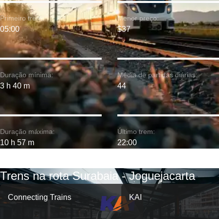
Primeiro trem:
Menor preço:
05:00
$37
Duração mínima:
Média de partidas diárias:
3 h 40 m
44
Duração máxima:
Último trem:
10 h 57 m
22:00
Trens na rota Surabaia - Joguejacarta
Connecting Trains
KAI