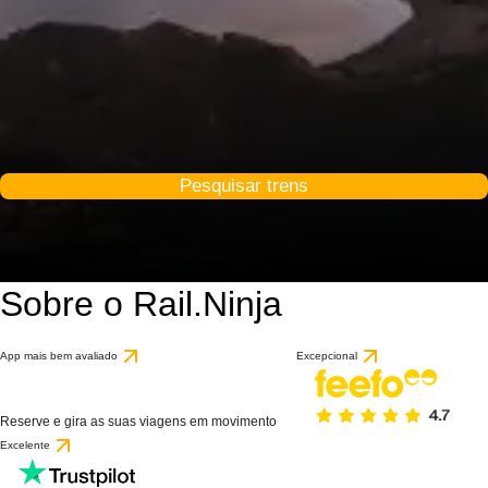
Pesquisar trens
Sobre o Rail.Ninja
App mais bem avaliado
Excepcional
Reserve e gira as suas viagens em movimento
Excelente