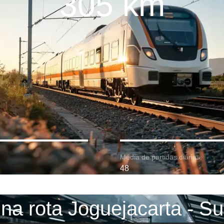
305 km
Média de partidas diárias:
48
na rota Joguejacarta - S