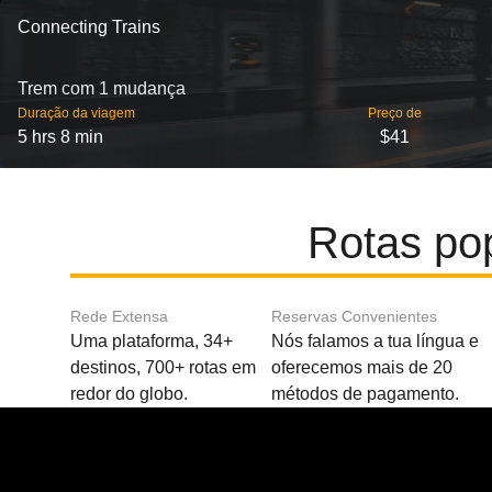
Connecting Trains
Trem com 1 mudança
Duração da viagem
Preço de
5 hrs 8 min
$41
Rotas pop
Rede Extensa
Reservas Convenientes
Uma plataforma, 34+
Nós falamos a tua língua e
destinos, 700+ rotas em
oferecemos mais de 20
redor do globo.
métodos de pagamento.