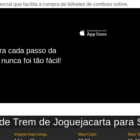
ial que facilita a compra de bilhetes de comboio online.
ara cada passo da
unca foi tão fácil!
 de Trem de Joguejacarta para 
Viagem mais longa
Mais Cedo
Mais T