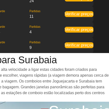
24
arde
Partidas
Verificar preços
7
11
arde
Partidas
Verificar preços
4
4
arde
Partidas
Verificar preços
7
9
para Surabaia
lta velocidade a ligar estas cidades foram criados para
de escolher, viagens rápidas (a viagem demora apenas cerca de
te a viagem. Os comboios entre Joguejacarta e Surabaia tem
e bagagem. Grandes janelas panorâmicas são perfeitas para
e as estações de comboio estão localizadas perto dos centros