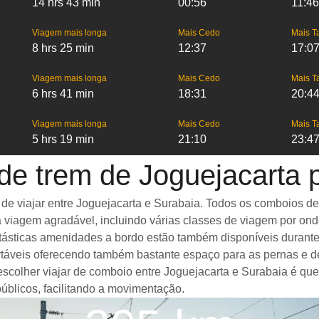
14 hrs 43 min
00:56
11:46
Viagem mais longa
Mais Cedo
Mais T
8 hrs 25 min
12:37
17:0
Viagem mais longa
Mais Cedo
Mais T
6 hrs 41 min
18:31
20:4
Viagem mais longa
Mais Cedo
Mais T
5 hrs 19 min
21:10
23:4
de trem de Joguejacarta 
 viajar entre Joguejacarta e Surabaia. Todos os comboios de a
 viagem agradável, incluindo várias classes de viagem por on
Fantásticas amenidades a bordo estão também disponíveis duran
táveis oferecendo também bastante espaço para as pernas e d
 escolher viajar de comboio entre Joguejacarta e Surabaia é qu
úblicos, facilitando a movimentação.