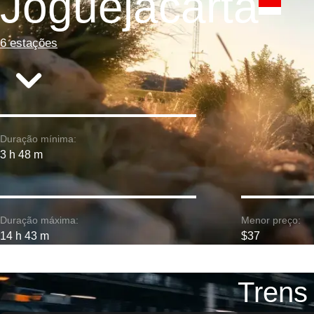
Joguejacarta
6 estações
Duração mínima:
3 h 48 m
Duração máxima:
Menor preço:
14 h 43 m
$37
Trens 