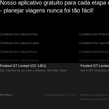
Nosso aplicativo gratuito para cada etapa
- planejar viagens nunca foi tão fácil!
Comboios De Lisboa A Porto
Comboios De Porto A 
Comboios De Lisboa A Lagos
Comboios De Lagos A
Comboios De Lisboa A Faro
Comboios De Faro A L
Comboios De Lisboa A Braga
Comboios De Braga A
Firebird GT Limited (OC 1451)
Firebird GT Limit
Comboios De Barcelona A Madrid
Comboios De Madrid 
432, Triq Fleur de Lys, Suite 1, Birkirkara, BKR 9061, Malta
Unit G 15/F Tal Building
Comboios De Barcelona a Paris
Comboios De Paris A 
Comboios De Barcelona A San Sebastian
Comboios De San Seb
Rail Ninja ®
All Rights Reserved © 2026
Rail.Ninja é uma agência
Comboios De Madrid A Sevilha
Comboios De Sevilha 
ferroviária e não possui 
Comboios De Madrid A Valência
Comboio De Valência 