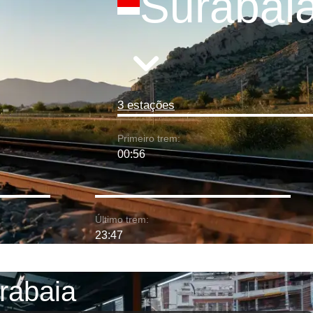
Surabai
3 estações
Primeiro trem:
00:56
Último trem:
23:47
urabaia