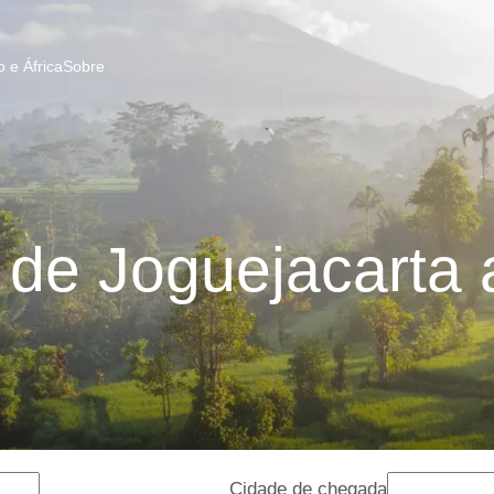
 e África
Sobre
de Joguejacarta 
Cidade de chegada