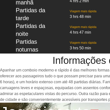
4 hrs 2 min
manhã
Partidas da
Viagem mais rápida
3 hrs 48 min
tarde
Partidas da
Viagem mais rápida
4 hrs 47 min
noite
Partidas
Viagem mais rápida
3 hrs 50 min
noturnas
Informações 
Apanhar um comboio moderno e rápido é das melhores formas de
oferecer aos passageiros tudo o que possam precisar para uma
6 horas), e um horário extenso com até 48 partidas diárias. 
carruagens leves e espaçosas, equipadas com assentos confor
admirar as espetaculares vistas do percurso. Outra razão para
de cidade e são convenientemente acessíveis por transportes p