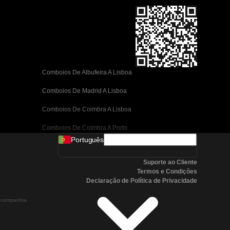
Comboios De Albufeira A Lisboa
Comboios De Madrid A Lisboa
Comboios De Coimbra A Lisboa
Comboios De Coimbra A Porto
Português
Comboios De Valência A Barcelona
Suporte ao Cliente
Comboios De Sevilha A Barcelona
Termos e Condições
Declaração de Política de Privacidade
Comboios De Málaga A Barcelona
a companhia
Comboios De Málaga A Madrid
Comboios De Córdoba A Madrid