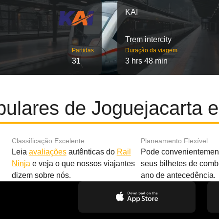
KAI
Trem intercity
Partidas
Duração da viagem
31
3 hrs 48 min
ulares de Joguejacarta 
Classificação Excelente
Planeamento Flexível
Leia
avaliações
autênticas do
Rail
Pode convenientement
Ninja
e veja o que nossos viajantes
seus bilhetes de com
dizem sobre nós.
ano de antecedência.