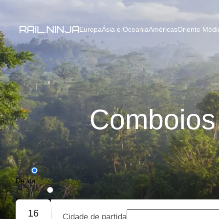
Europa
Ásia e Oceania
Américas
Oriente Médio
Comboios 
De ida
De ida e volta
16
Cidade de partida