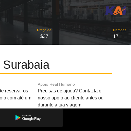
Preço de
Partidas
$37
17
e Surabaia
Apoio Real Humano
e reservar os
Precisas de ajuda? Contacta o
boio com até um
nosso apoio ao cliente antes ou
durante a tua viagem.