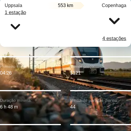
Uppsala
553 km
Copenhaga
1 estação
4 estações
Primeiro trem:
Menor preço:
04:26
$121
Duração mínima:
Média de partidas diárias:
6 h 48 m
44