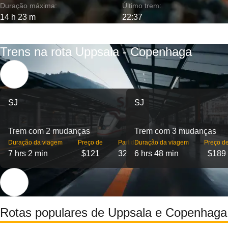
Duração máxima:
Último trem:
14 h 23 m
22:37
Trens na rota Uppsala - Copenhaga
SJ
SJ
Trem com 2 mudanças
Trem com 3 mudanças
Duração da viagem
Preço de
Partidas
Duração da viagem
Preço d
7 hrs 2 min
$121
32
6 hrs 48 min
$189
Rotas populares de Uppsala e Copenhaga