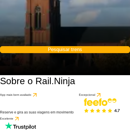
Pesquisar trens
Sobre o Rail.Ninja
App mais bem avaliado
Excepcional
Reserve e gira as suas viagens em movimento
Excelente