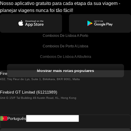
Nosso aplicativo gratuito para cada etapa da sua viagem -
planejar viagens nunca foi tão fácil!
Comboios De Lisboa A Porto
Comboios De Porto A Lisboa
Comboios De Lisboa A Albufeira
Comboios De Albufeira A Lisboa
Mostrar mais rotas populares
Firebird GT Limited (OC 1451)
Comboios De Lisboa A Lagos
432, Triq Fleur de Lys, Suite 1, Birkirkara, BKR 9061, Malta
Comboios De Lagos A Lisboa
Firebird GT Limited (61211989)
Unit G 15/F Tal Building 49 Austin Road, KL, Hong Kong
Comboios De Lisboa A Madrid
Comboios De Madrid A Lisboa
Português
Comboios De Lisboa A Faro
Comboios De Faro A Lisboa