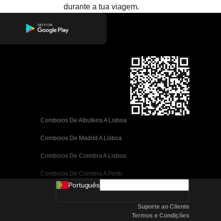
durante a tua viagem.
Comboios De Albufeira A Lisboa
Comboios De Madrid A Lisboa
Comboios De Coimbra A Lisboa
Comboios De Coimbra A Porto
Português
Comboios De Valência A Barcelona
Suporte ao Cliente
Comboios De Sevilha A Barcelona
Termos e Condições