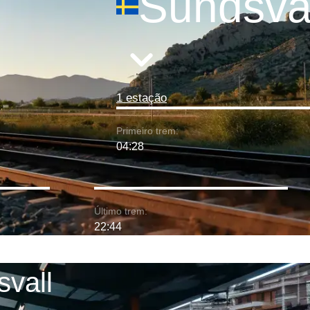
Sundsval
1 estação
Primeiro trem:
04:28
Último trem:
22:44
svall