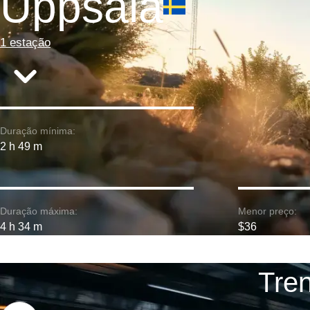
Uppsala
1 estação
Duração mínima:
2 h 49 m
Duração máxima:
Menor preço:
4 h 34 m
$36
Tren