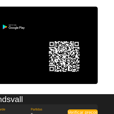
dsvall
arde
Partidas
Verificar preços