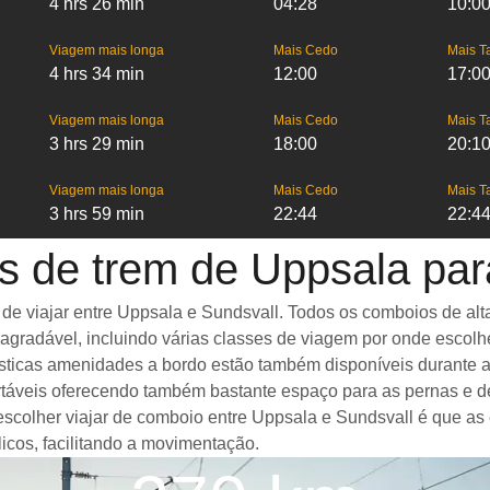
4 hrs 26 min
04:28
10:0
Viagem mais longa
Mais Cedo
Mais T
4 hrs 34 min
12:00
17:0
Viagem mais longa
Mais Cedo
Mais T
3 hrs 29 min
18:00
20:1
Viagem mais longa
Mais Cedo
Mais T
3 hrs 59 min
22:44
22:4
s de trem de Uppsala par
 viajar entre Uppsala e Sundsvall. Todos os comboios de alta 
gradável, incluindo várias classes de viagem por onde escolh
ntásticas amenidades a bordo estão também disponíveis durante
táveis oferecendo também bastante espaço para as pernas e d
 escolher viajar de comboio entre Uppsala e Sundsvall é que as
icos, facilitando a movimentação.