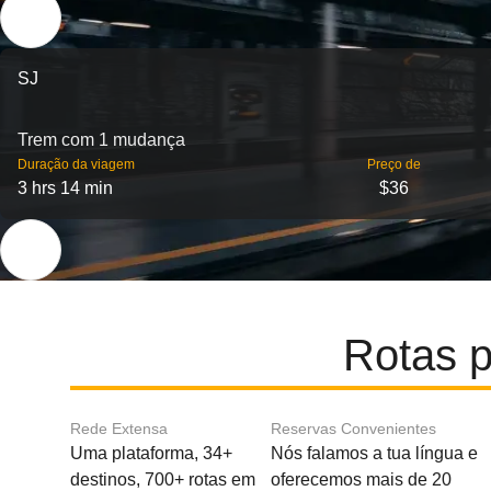
SJ
Trem com 1 mudança
Duração da viagem
Preço de
3 hrs 14 min
$36
Rotas p
Rede Extensa
Reservas Convenientes
Uma plataforma, 34+
Nós falamos a tua língua e
destinos, 700+ rotas em
oferecemos mais de 20