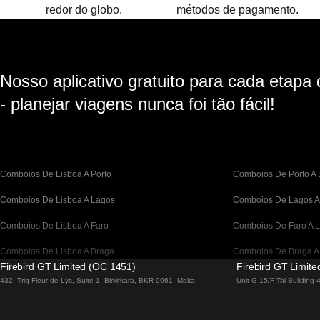
redor do globo.
métodos de pagamento.
Nosso aplicativo gratuito para cada etapa
- planejar viagens nunca foi tão fácil!
Comboios De Lisboa A Porto
Comboios De Porto A 
Comboios De Lisboa A Lagos
Comboios De Lagos A
Comboios De Lisboa A Faro
Comboios De Faro A L
Comboios De Lisboa A Braga
Comboios De Braga A
Firebird GT Limited (OC 1451)
Firebird GT Limit
Comboios De Barcelona A Madrid
Comboios De Madrid 
432, Triq Fleur de Lys, Suite 1, Birkirkara, BKR 9061, Malta
Unit G 15/F Tal Building
Comboios De Barcelona a Paris
Comboios De Paris A 