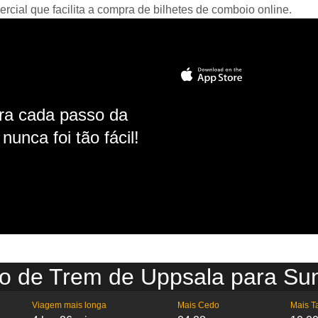
ial que facilita a compra de bilhetes de comboio online.
ara cada passo da
unca foi tão fácil!
io de Trem de Uppsala para Sun
Viagem mais longa
Mais Cedo
Mais T