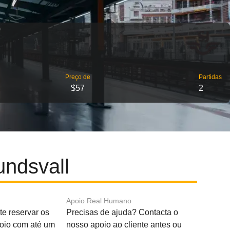
Preço de
Partidas
$57
2
undsvall
Apoio Real Humano
e reservar os
Precisas de ajuda? Contacta o
boio com até um
nosso apoio ao cliente antes ou