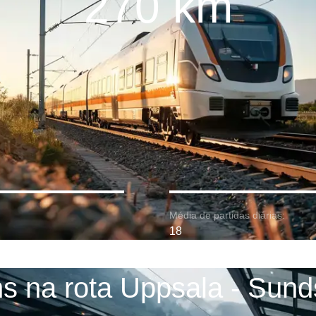
270 km
Média de partidas diárias:
18
s na rota Uppsala - Sund