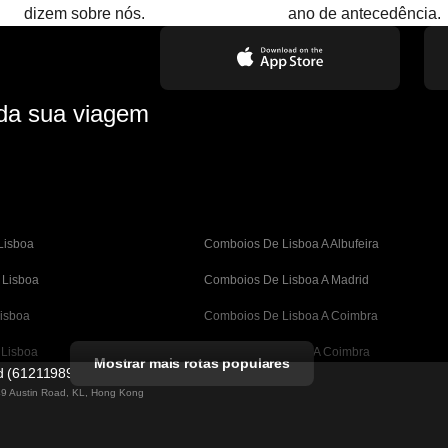
dizem sobre nós.
ano de antecedência.
 da sua viagem
Lisboa
Comboios De Lisboa A Albufeira
 Lisboa
Comboios De Lisboa A Madrid
isboa
Comboios De Lisboa A Coimbra
 Lisboa
Comboios De Porto A Coimbra
Mostrar mais rotas populares
ed (61211989)
A Barcelona
Comboios De Barcelona A Valência
 49 Austin Road, KL, Hong Kong
Barcelona
Comboios De Barcelona A Sevilha