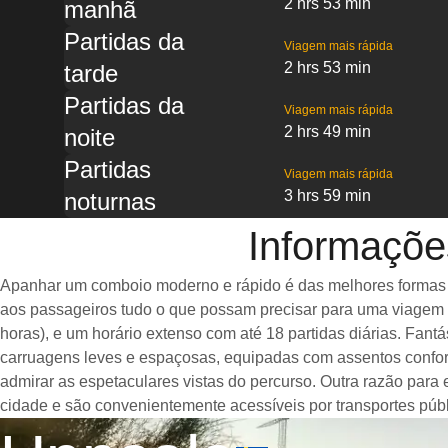
2 hrs 53 min
manhã
Partidas da
Viagem mais rápida
2 hrs 53 min
tarde
Partidas da
Viagem mais rápida
2 hrs 49 min
noite
Partidas
Viagem mais rápida
3 hrs 59 min
noturnas
Informaçõe
Apanhar um comboio moderno e rápido é das melhores formas de
aos passageiros tudo o que possam precisar para uma viagem a
horas), e um horário extenso com até 18 partidas diárias. Fa
carruagens leves e espaçosas, equipadas com assentos confor
admirar as espetaculares vistas do percurso. Outra razão para
cidade e são convenientemente acessíveis por transportes públ