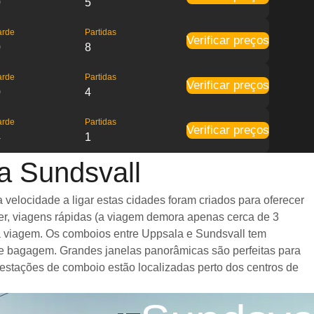
0
5
arde
Partidas
Verificar preços
0
8
arde
Partidas
Verificar preços
0
4
arde
Partidas
Verificar preços
4
1
a Sundsvall
velocidade a ligar estas cidades foram criados para oferecer
er, viagens rápidas (a viagem demora apenas cerca de 3
 a viagem. Os comboios entre Uppsala e Sundsvall tem
e bagagem. Grandes janelas panorâmicas são perfeitas para
 estações de comboio estão localizadas perto dos centros de