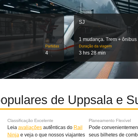
SJ
1 mudança. Trem + ônibus
Partidas
Duração da viagem
4
3 hrs 28 min
opulares de Uppsala e S
Classificação Excelente
Planeamento Flexível
Leia
avaliações
autênticas do
Rail
Pode convenientement
Ninja
e veja o que nossos viajantes
seus bilhetes de com