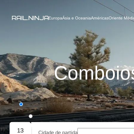
Europa
Ásia e Oceania
Américas
Oriente Médio
Comboios
De ida
De ida e volta
13
Cidade de partida