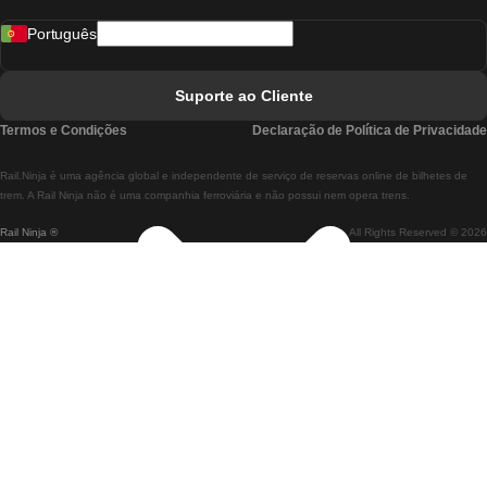
Comboios De Madrid A Lisboa
Português
Comboios De Lisboa A Faro
Comboios De Faro A Lisboa
Suporte ao Cliente
Comboios De Lisboa A Coimbra
Termos e Condições
Declaração de Política de Privacidade
Comboios De Coimbra A Lisboa
Rail.Ninja é uma agência global e independente de serviço de reservas online de bilhetes de
Comboios De Lisboa A Braga
trem. A Rail Ninja não é uma companhia ferroviária e não possui nem opera trens.
Rail Ninja ®
All Rights Reserved © 2026
Comboios De Braga A Lisboa
Comboios De Porto A Coimbra
Comboios De Coimbra A Porto
Comboios De Barcelona A Madrid
Comboios De Madrid A Barcelona
Comboios De Barcelona A Valência
Comboios De Valência A Barcelona