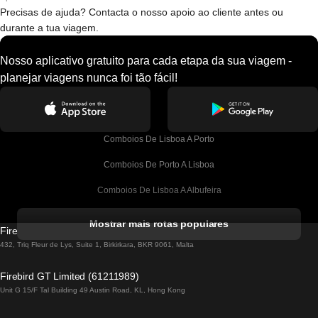
Precisas de ajuda? Contacta o nosso apoio ao cliente antes ou
durante a tua viagem.
Nosso aplicativo gratuito para cada etapa da sua viagem -
planejar viagens nunca foi tão fácil!
Comboios De Lisboa A Porto
Comboios De Porto A Lisboa
Comboios De Lisboa A Albufeira
Comboios De Albufeira A Lisboa
Mostrar mais rotas populares
Firebird GT Limited (OC 1451)
Comboios De Lisboa A Lagos
432, Triq Fleur de Lys, Suite 1, Birkirkara, BKR 9061, Malta
Comboios De Lagos A Lisboa
Firebird GT Limited (61211989)
Unit G 15/F Tal Building 49 Austin Road, KL, Hong Kong
Comboios De Lisboa A Madrid