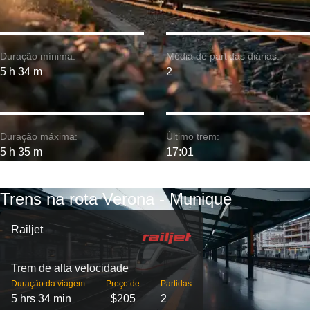
Duração mínima:
Média de partidas diárias:
5 h 34 m
2
Duração máxima:
Último trem:
5 h 35 m
17:01
Trens na rota Verona - Munique
Railjet
Trem de alta velocidade
Duração da viagem
Preço de
Partidas
5 hrs 34 min
$205
2