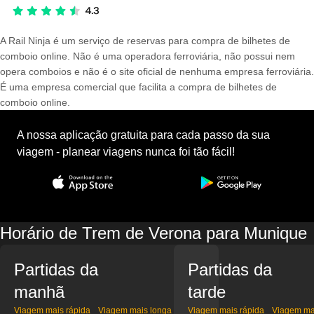
A Rail Ninja é um serviço de reservas para compra de bilhetes de
comboio online. Não é uma operadora ferroviária, não possui nem
opera comboios e não é o site oficial de nenhuma empresa ferroviária.
É uma empresa comercial que facilita a compra de bilhetes de
comboio online.
A nossa aplicação gratuita para cada passo da sua
viagem - planear viagens nunca foi tão fácil!
Horário de Trem de Verona para Munique
Partidas da
Partidas da
manhã
tarde
Viagem mais rápida
Viagem mais longa
Viagem mais rápida
Viagem ma