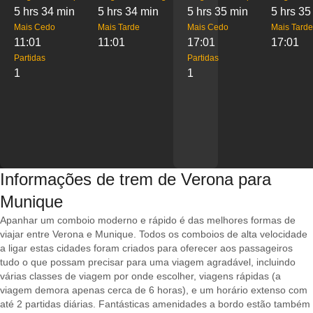
5 hrs 34 min
5 hrs 34 min
5 hrs 35 min
5 hrs 35
Mais Cedo
Mais Tarde
Mais Cedo
Mais Tarde
11:01
11:01
17:01
17:01
Partidas
Partidas
1
1
Informações de trem de Verona para
Munique
Apanhar um comboio moderno e rápido é das melhores formas de
viajar entre Verona e Munique. Todos os comboios de alta velocidade
a ligar estas cidades foram criados para oferecer aos passageiros
tudo o que possam precisar para uma viagem agradável, incluindo
várias classes de viagem por onde escolher, viagens rápidas (a
viagem demora apenas cerca de 6 horas), e um horário extenso com
até 2 partidas diárias. Fantásticas amenidades a bordo estão também