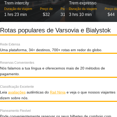
Trem intercity
Trem expresso
Duração da viagem
Preço de
Partidas
Duração da viagem
Preço d
1 hrs 23 min
$32
31
3 hrs 10 min
$44
Rotas populares de Varsovia e Bialystok
Rede Extensa
Uma plataforma, 34+ destinos, 700+ rotas em redor do globo.
Reservas Convenientes
Nós falamos a tua língua e oferecemos mais de 20 métodos de
pagamento.
Classificação Excelente
Leia
avaliações
autênticas do
Rail Ninja
e veja o que nossos viajantes
dizem sobre nós.
Planeamento Flexível
Pode convenientemente reservar os seus bilhetes de comboio com