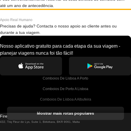
até um ano de antecedência.
Apoio Real Humano
Precisas de ajuda? Contacta o nosso apoio ao cliente antes ou
durante a tua viagem.
Nosso aplicativo gratuito para cada etapa da sua viagem -
planejar viagens nunca foi tão fácil!
Comboios De Lisboa A Porto
Comboios De Porto A Lisboa
Comboios De Lisboa A Albufeira
Comboios De Albufeira A Lisboa
Mostrar mais rotas populares
Firebird GT Limited (OC 1451)
Comboios De Lisboa A Lagos
432, Triq Fleur de Lys, Suite 1, Birkirkara, BKR 9061, Malta