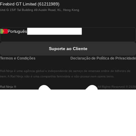
Comboios De Lagos A Lisboa
Firebird GT Limited (61211989)
Unit G 15/F Tal Building 49 Austin Road, KL, Hong Kong
Comboios De Lisboa A Madrid
Comboios De Madrid A Lisboa
Português
Comboios De Lisboa A Faro
Comboios De Faro A Lisboa
Suporte ao Cliente
Comboios De Lisboa A Coimbra
Termos e Condições
Declaração de Política de Privacidade
Comboios De Coimbra A Lisboa
Rail.Ninja é uma agência global e independente de serviço de reservas online de bilhetes de
Comboios De Lisboa A Braga
trem. A Rail Ninja não é uma companhia ferroviária e não possui nem opera trens.
Rail Ninja ®
All Rights Reserved © 2026
Comboios De Braga A Lisboa
Comboios De Porto A Coimbra
Comboios De Coimbra A Porto
Comboios De Barcelona A Madrid
Comboios De Madrid A Barcelona