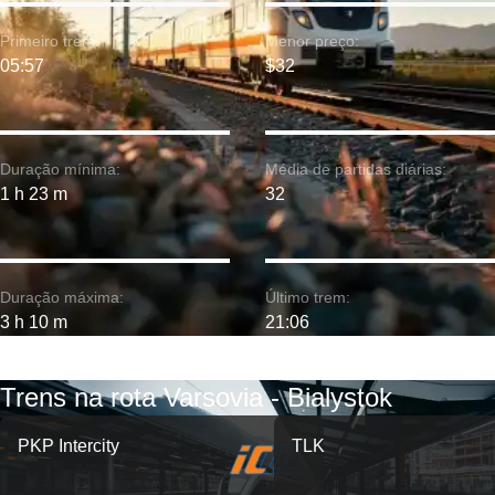
Primeiro trem:
Menor preço:
05:57
$32
Duração mínima:
Média de partidas diárias:
1 h 23 m
32
Duração máxima:
Último trem:
3 h 10 m
21:06
Trens na rota Varsovia - Bialystok
PKP Intercity
TLK