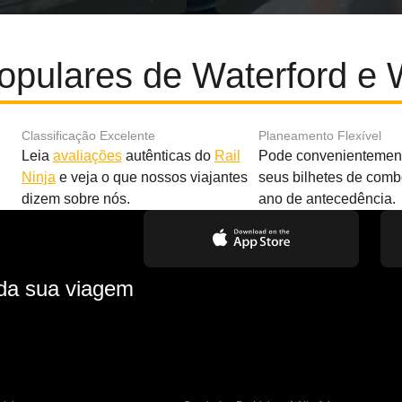
opulares de Waterford e 
Classificação Excelente
Planeamento Flexível
Leia
avaliações
autênticas do
Rail
Pode convenientement
Ninja
e veja o que nossos viajantes
seus bilhetes de com
dizem sobre nós.
ano de antecedência.
 da sua viagem