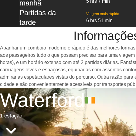
5 hrs 7 min
manhã
Partidas da
Viagem mais rápida
6 hrs 51 min
tarde
Informações
Apanhar um comboio moderno e rápido é das melhores formas de 
aos passageiros tudo o que possam precisar para uma viagem a
horas), e um horário extenso com até 2 partidas diárias. Fant
carruagens leves e espaçosas, equipadas com assentos confor
admirar as espetaculares vistas do percurso. Outra razão para 
cidade e são convenientemente acessíveis por transportes públ
Waterford
1 estação