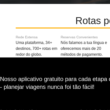
Rotas p
Rede Extensa
Reservas Convenientes
Uma plataforma, 34+
Nós falamos a tua língua e
destinos, 700+ rotas em
oferecemos mais de 20
redor do globo.
métodos de pagamento.
Nosso aplicativo gratuito para cada etapa
- planejar viagens nunca foi tão fácil!