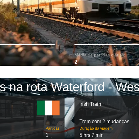
Média de partidas diárias:
2
s na rota Waterford - Wes
Irish Train
Trem com 2 mudanças
Partidas
Duração da viagem
1
5 hrs 7 min