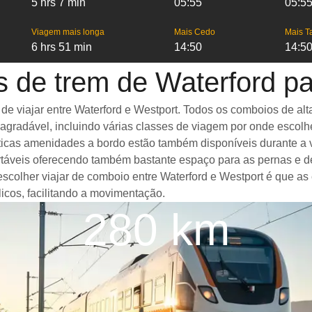
5 hrs 7 min
05:55
05:5
Viagem mais longa
Mais Cedo
Mais T
6 hrs 51 min
14:50
14:5
 de trem de Waterford p
viajar entre Waterford e Westport. Todos os comboios de alta 
gradável, incluindo várias classes de viagem por onde escolh
ásticas amenidades a bordo estão também disponíveis durante a
táveis oferecendo também bastante espaço para as pernas e d
escolher viajar de comboio entre Waterford e Westport é que as
icos, facilitando a movimentação.
280 km