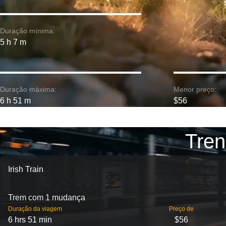
Duração mínima:
5 h 7 m
Duração máxima:
Menor preço:
6 h 51 m
$56
Tren
Irish Train
Trem com 1 mudança
Duração da viagem
Preço de
6 hrs 51 min
$56