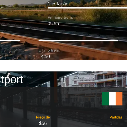
1 estação
Primeiro trem:
05:55
Último trem:
14:50
tport
Preço de
Partidas
$56
1