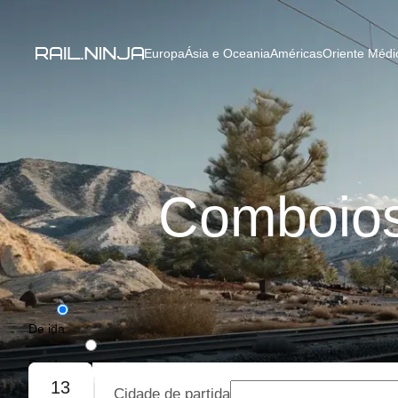
Europa
Ásia e Oceania
Américas
Oriente Médio
Comboios
De ida
De ida e volta
13
Cidade de partida