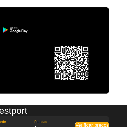
estport
arde
Partidas
Verificar preços