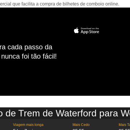
ial que facilita a compra de bilhetes de comboio online.
ara cada passo da
unca foi tão fácil!
o de Trem de Waterford para W
Viagem mais longa
Mais Cedo
Mais T