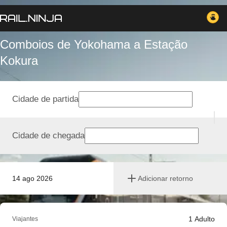
Comboios de Yokohama a Estação
Kokura
Cidade de partida
Cidade de chegada
14 ago 2026
Adicionar retorno
1
Adulto
Viajantes