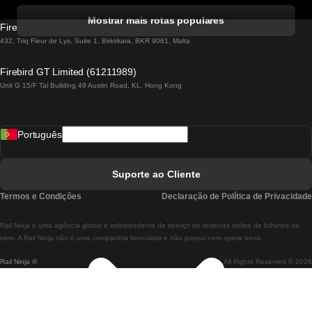
Comboios De Albufeira A Lisboa
Mostrar mais rotas populares
Firebird GT Limited (OC 1451)
Comboios De Lisboa A Lagos
432, Triq Fleur de Lys, Suite 1, Birkirkara, BKR 9061, Malta
Comboios De Lagos A Lisboa
Firebird GT Limited (61211989)
Unit G 15/F Tal Building 49 Austin Road, KL, Hong Kong
Comboios De Lisboa A Madrid
Comboios De Madrid A Lisboa
Português
Comboios De Lisboa A Faro
Comboios De Faro A Lisboa
Suporte ao Cliente
Comboios De Lisboa A Coimbra
Termos e Condições
Declaração de Política de Privacidade
Comboios De Coimbra A Lisboa
Rail.Ninja é uma agência global e independente de serviço de reservas online de bilhetes de
Comboios De Lisboa A Braga
trem. A Rail Ninja não é uma companhia ferroviária e não possui nem opera trens.
Rail Ninja ®
All Rights Reserved © 2026
Comboios De Braga A Lisboa
Comboios De Porto A Coimbra