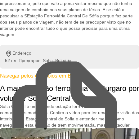
impressionante, pelo que vale a pena visitar mesmo que não tenha
uma vaigem de comboio nos seus planos de férias. E se está a
pesquisar a SEstação Ferroviária Central De Sófia porque faz parte
dos seus planos de viagem, não tem de se preocupar visto que no
interior pode encontrar tudo o que possa precisar para uma ótima
viagem.
Endereço
52 пл. Предгаров, Sofia, Bulgária
Navegar pelos comboios em Bulgária »
A maior estação ferroviária do Burgaro por
volume: Sofia Central
Sofia Central é uma grande estação ferroviária com muitas
comodidades modernas. Confira o vídeo para ter uma breve visão dos
interiores da Estação Central de Sofia e entender melhor como
navegar por esta estação de trem movimentada, mas espetacular.