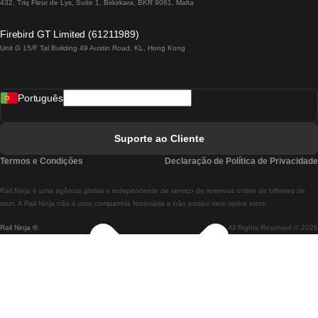
432, Triq Fleur de Lys, Suite 1, Birkirkara, BKR 9061, Malta
Comboios De Lagos A Lisboa
Firebird GT Limited (61211989)
Unit G 15/F Tal Building 49 Austin Road, KL, Hong Kong
Comboios De Lisboa A Madrid
Comboios De Madrid A Lisboa
Português
Comboios De Lisboa A Faro
Comboios De Faro A Lisboa
Suporte ao Cliente
Comboios De Lisboa A Coimbra
Termos e Condições
Declaração de Política de Privacidade
Comboios De Coimbra A Lisboa
Rail.Ninja é uma agência global e independente de serviço de reservas online de bilhetes de
Comboios De Lisboa A Braga
trem. A Rail Ninja não é uma companhia ferroviária e não possui nem opera trens.
Rail Ninja ®
All Rights Reserved © 2026
Comboios De Braga A Lisboa
Comboios De Porto A Coimbra
Comboios De Coimbra A Porto
Comboios De Barcelona A Madrid