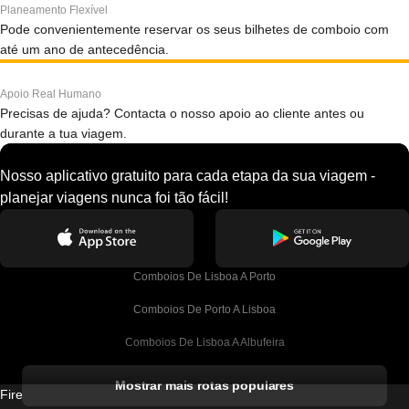
Planeamento Flexível
Pode convenientemente reservar os seus bilhetes de comboio com
até um ano de antecedência.
Apoio Real Humano
Precisas de ajuda? Contacta o nosso apoio ao cliente antes ou
durante a tua viagem.
Nosso aplicativo gratuito para cada etapa da sua viagem -
planejar viagens nunca foi tão fácil!
Comboios De Lisboa A Porto
Comboios De Porto A Lisboa
Comboios De Lisboa A Albufeira
Comboios De Albufeira A Lisboa
Mostrar mais rotas populares
Firebird GT Limited (OC 1451)
Comboios De Lisboa A Lagos