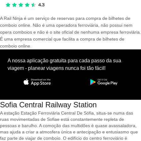
A Rail Ninja é um serviço de reservas para compra de bilhetes de
comboio online. Não é uma operadora ferroviária, não possui nem
opera comboios e não é o site oficial de nenhuma empresa ferroviária.
É uma empresa comercial que facilita a compra de bilhetes de
comboio online.
A nossa aplicação gratuita para cada passo da sua
viagem - planear viagens nunca foi tão fácil!
Sofia Central Railway Station
A estação Estação Ferroviária Central De Sófia, situa-se numa das
ruas movimentadas de Sofiae está constantemente repleta de
pessoas e barulho. A comoção das multidões é quase avassaladora,
mas ajuda a criar a atmosfera única e antecipação e entusiasmo que
faz parte de viajar de comboio. O edifício do centro ferroviário é